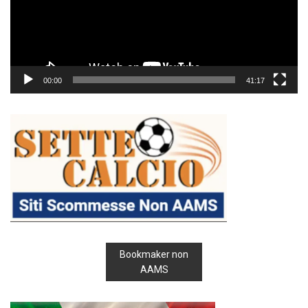
00:00
41:17
Bookmaker non
AAMS