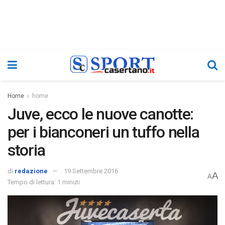
Home
home
Juve, ecco le nuove canotte:
per i bianconeri un tuffo nella
storia
di
redazione
19 Settembre 2016
A
A
Tempo di lettura: 1 minuti