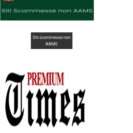
Siti scommesse non
AAMS