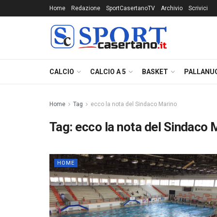
Home
Redazione
SportCasertanoTV
Archivio
Scrivici
CALCIO
CALCIO A 5
BASKET
PALLANU
Home
Tag
ecco la nota del Sindaco Marino
Tag:
ecco la nota del Sindaco 
HOME