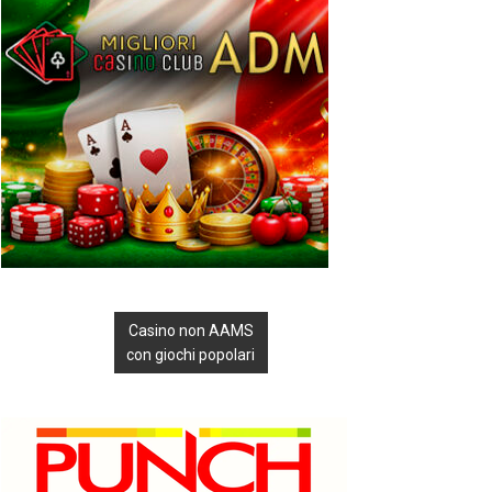
Casino non AAMS
con giochi popolari