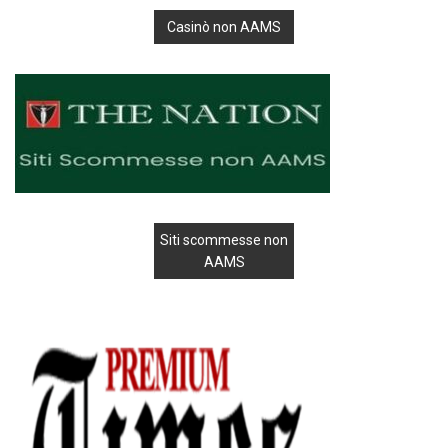
Casinò non AAMS
Siti scommesse non
AAMS