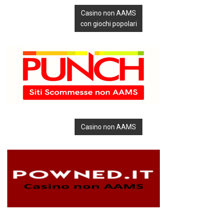
Casino non AAMS
con giochi popolari
Casino non AAMS