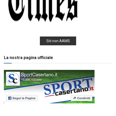
Siti non AAMS
La nostra pagina ufficiale