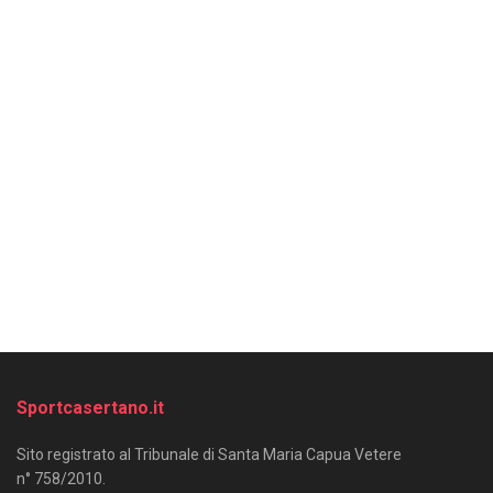
Sportcasertano.it
Sito registrato al Tribunale di Santa Maria Capua Vetere
n° 758/2010.