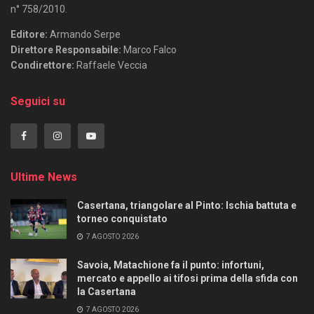
n° 758/2010.
Editore:
Armando Serpe
Direttore Responsabile:
Marco Falco
Condirettore:
Raffaele Veccia
Seguici su
Ultime News
Casertana, triangolare al Pinto: Ischia battuta e
torneo conquistato
7 AGOSTO 2026
Savoia, Matachione fa il punto: infortuni,
mercato e appello ai tifosi prima della sfida con
la Casertana
7 AGOSTO 2026