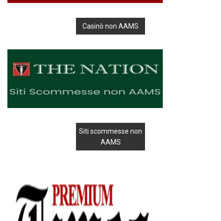
Casinò non AAMS
Siti scommesse non
AAMS