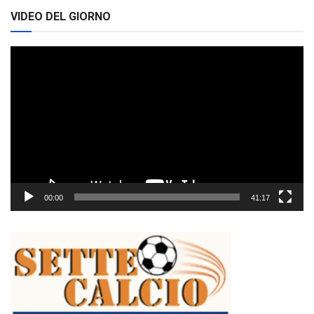
VIDEO DEL GIORNO
Video
Player
00:00
41:17