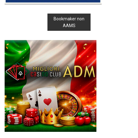
Bookmaker non
AAMS