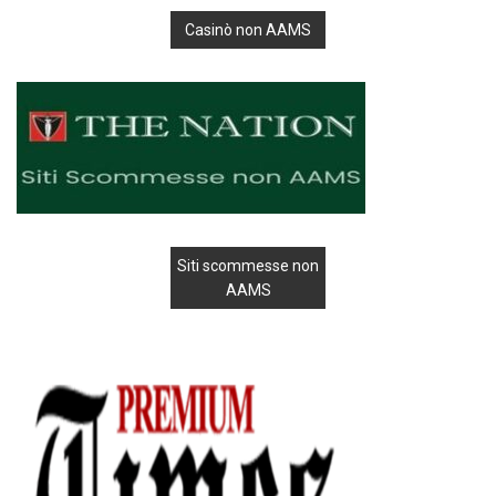
Casinò non AAMS
Siti scommesse non
AAMS