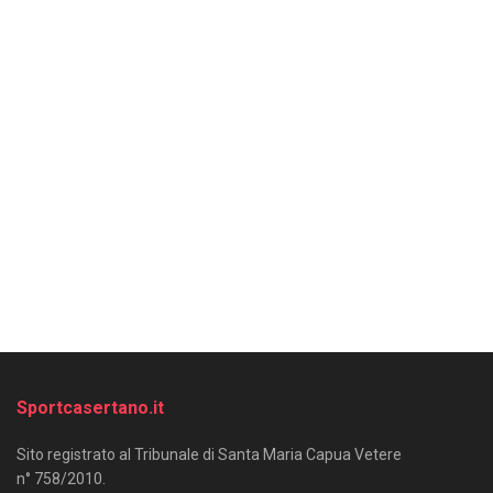
Sportcasertano.it
Sito registrato al Tribunale di Santa Maria Capua Vetere
n° 758/2010.