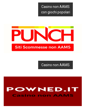
Casino non AAMS
con giochi popolari
Casino non AAMS