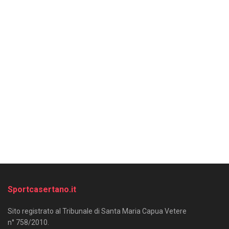
Sportcasertano.it
Sito registrato al Tribunale di Santa Maria Capua Vetere
n° 758/2010.