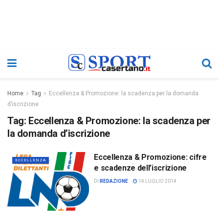
Home
Tag
Eccellenza & Promozione: la scadenza per la domanda
d’iscrizione
Tag:
Eccellenza & Promozione: la scadenza per
la domanda d’iscrizione
Eccellenza & Promozione: cifre
ECCELLENZA
e scadenze dell’iscrizione
DI
REDAZIONE
14 LUGLIO 2014