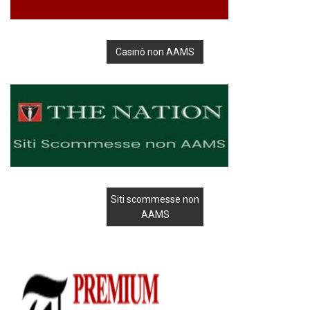
Casinò non AAMS
Siti scommesse non
AAMS