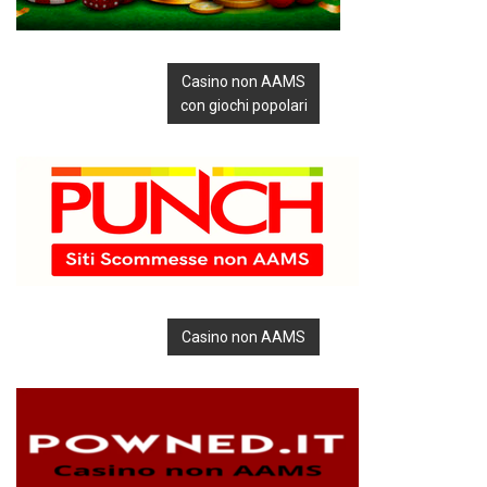
Casino non AAMS
con giochi popolari
Casino non AAMS