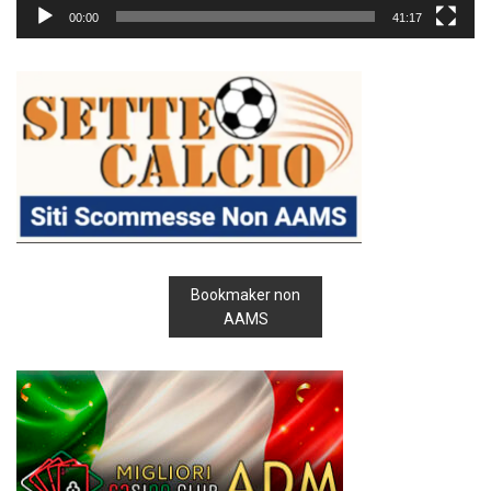
00:00
41:17
Bookmaker non
AAMS