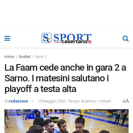
Home
Basket
Serie C
La Faam cede anche in gara 2 a
Sarno. I matesini salutano i
playoff a testa alta
A
di
redazione
15 Maggio 2026
Tempo di lettura: 1 minuti
A