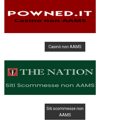
Casinò non AAMS
Siti scommesse non
AAMS