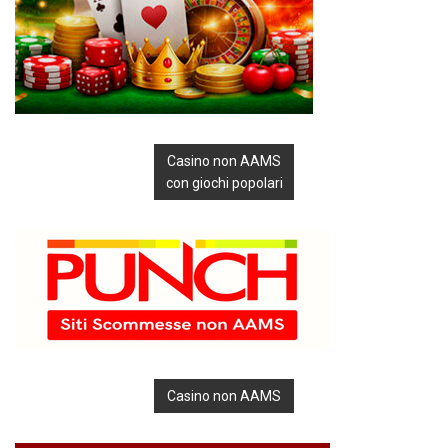
Casino non AAMS
con giochi popolari
Casino non AAMS