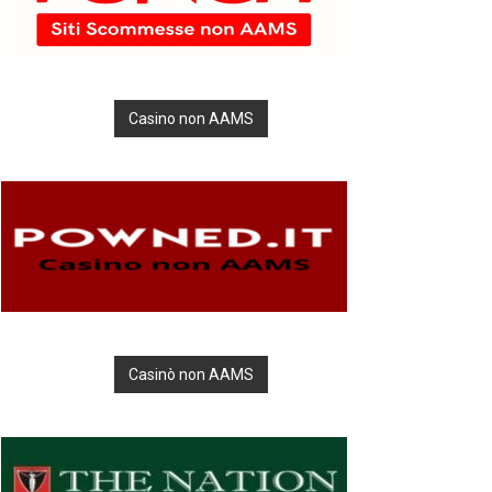
Casino non AAMS
Casinò non AAMS