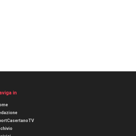
aviga in
ome
edazione
portCasertanoTV
chivio