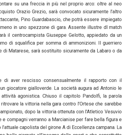
ontare su una freccia in più nel proprio arco: oltre al neo
cquisto Orazio Grezio, sarà convocato sicuramente l’altro
ttaccante, Pino Guardabascio, che potrà essere impiegato
lmeno in uno spezzone di gara. Assente illustre dl match
arà il centrocampista Giuseppe Gelotto, appiedato da un
urno di squalifica per somma di ammonizioni. Il guerriero
e di Matarese, sarà sostituito sicuramente da Labaro o da
re di aver rescisso consensualmente il rapporto con il
 un giocatore gialloverde. La società augura ad Antonio le
attività agonistica. Chiuso il capitolo Pandolfi, la parola
itrovare la vittoria nella gara contro l’Ortese che sarebbe
campionato, dopo la vittoria ottenuta con l’Atletico Vesuvio
gne e compagni verranno a Marcianise per fare bella figura e
o l’attuale capolista del girone A di Eccellenza campana. La