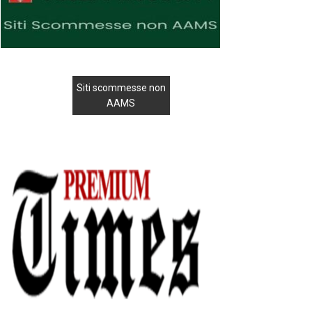
Siti scommesse non
AAMS