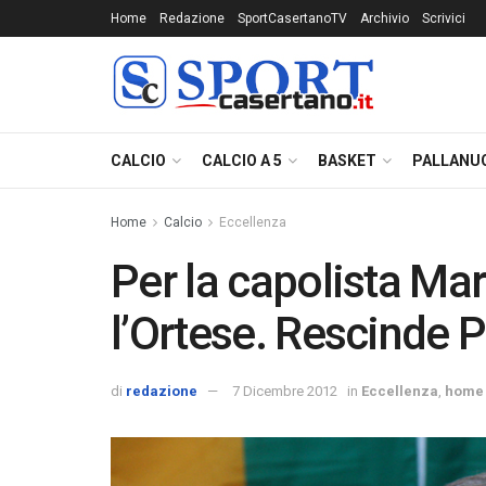
Home
Redazione
SportCasertanoTV
Archivio
Scrivici
CALCIO
CALCIO A 5
BASKET
PALLANU
Home
Calcio
Eccellenza
Per la capolista Ma
l’Ortese. Rescinde P
di
redazione
7 Dicembre 2012
in
Eccellenza
,
home