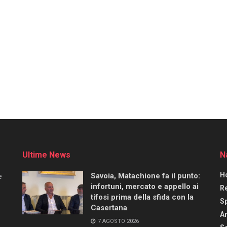
Ultime News
N
H
Savoia, Matachione fa il punto:
e
infortuni, mercato e appello ai
R
tifosi prima della sfida con la
S
Casertana
Ar
7 AGOSTO 2026