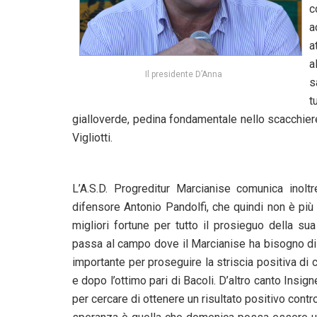
c
a
a
a
Il presidente D’Anna
s
t
gialloverde, pedina fondamentale nello scacchier
Vigliotti.
L’A.S.D. Progreditur Marcianise comunica inolt
difensore Antonio Pandolfi, che quindi non è più
migliori fortune per tutto il prosieguo della sua 
passa al campo dove il Marcianise ha bisogno di r
importante per proseguire la striscia positiva di 
e dopo l’ottimo pari di Bacoli. D’altro canto Insi
per cercare di ottenere un risultato positivo contr