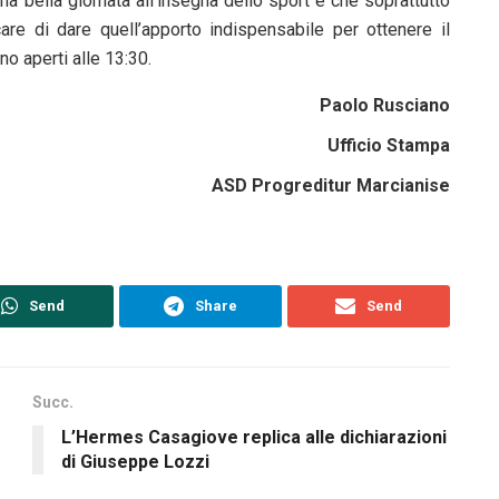
 bella giornata all’insegna dello sport e che soprattutto
rcare di dare quell’apporto indispensabile per ottenere il
no aperti alle 13:30.
Paolo Rusciano
Ufficio Stampa
ASD Progreditur Marcianise
Send
Share
Send
Succ.
L’Hermes Casagiove replica alle dichiarazioni
di Giuseppe Lozzi