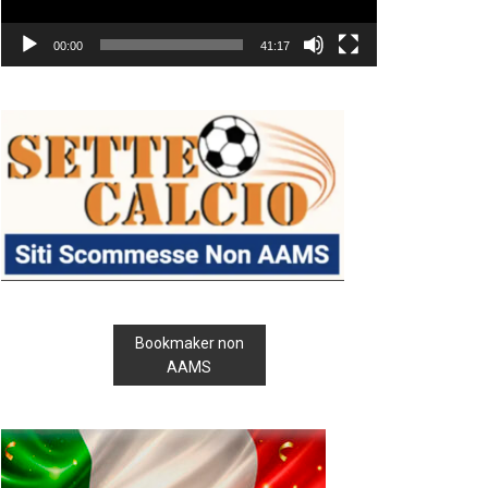
00:00
41:17
Bookmaker non
AAMS