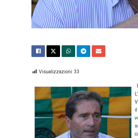
Visualizzazioni:
33
D
L
V
i
v
s
c