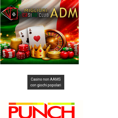
Casino non AAMS
con giochi popolari