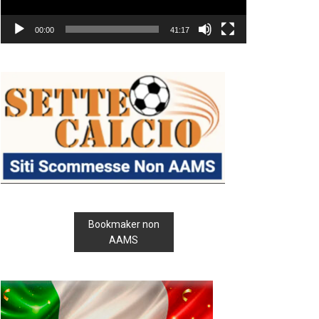
00:00
41:17
Bookmaker non
AAMS