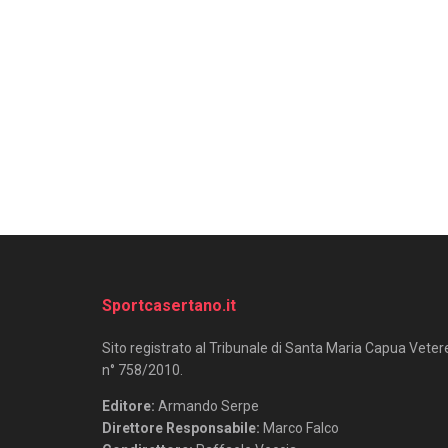
Sportcasertano.it
Sito registrato al Tribunale di Santa Maria Capua Veter
n° 758/2010.
Editore:
Armando Serpe
Direttore Responsabile:
Marco Falco