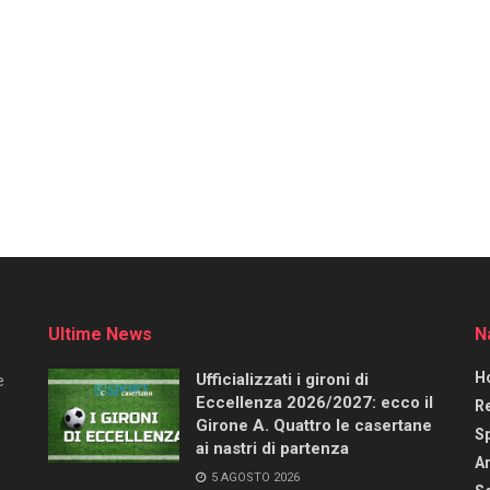
Ultime News
N
H
Ufficializzati i gironi di
e
Eccellenza 2026/2027: ecco il
R
Girone A. Quattro le casertane
S
ai nastri di partenza
Ar
5 AGOSTO 2026