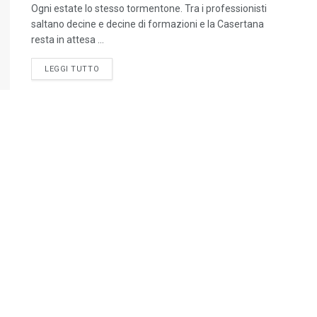
Ogni estate lo stesso tormentone. Tra i professionisti
saltano decine e decine di formazioni e la Casertana
resta in attesa ...
LEGGI TUTTO