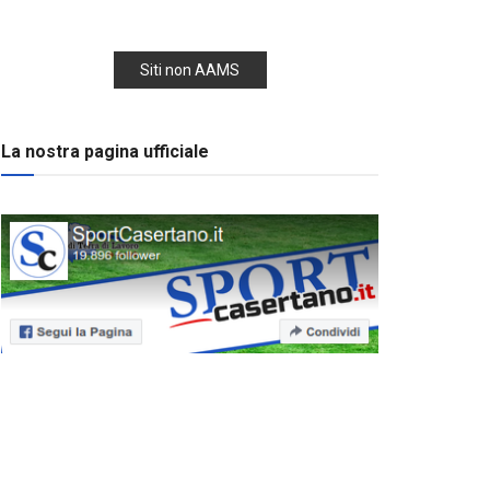
Siti non AAMS
La nostra pagina ufficiale