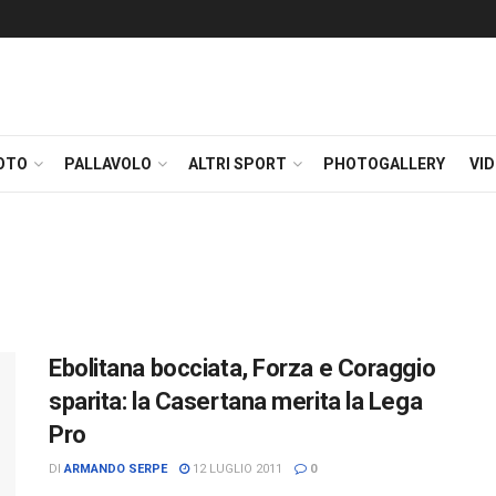
OTO
PALLAVOLO
ALTRI SPORT
PHOTOGALLERY
VI
Ebolitana bocciata, Forza e Coraggio
sparita: la Casertana merita la Lega
Pro
DI
ARMANDO SERPE
12 LUGLIO 2011
0