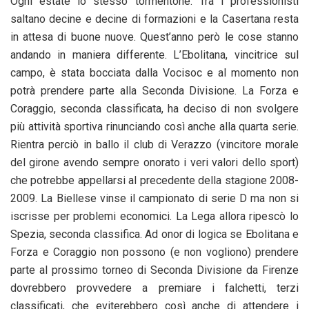
Ogni estate lo stesso tormentone. Tra i professionisti
saltano decine e decine di formazioni e la Casertana resta
in attesa di buone nuove. Quest’anno però le cose stanno
andando in maniera differente. L’Ebolitana, vincitrice sul
campo, è stata bocciata dalla Vocisoc e al momento non
potrà prendere parte alla Seconda Divisione. La Forza e
Coraggio, seconda classificata, ha deciso di non svolgere
più attività sportiva rinunciando così anche alla quarta serie.
Rientra perciò in ballo il club di Verazzo (vincitore morale
del girone avendo sempre onorato i veri valori dello sport)
che potrebbe appellarsi al precedente della stagione 2008-
2009. La Biellese vinse il campionato di serie D ma non si
iscrisse per problemi economici. La Lega allora ripescò lo
Spezia, seconda classifica. Ad onor di logica se Ebolitana e
Forza e Coraggio non possono (e non vogliono) prendere
parte al prossimo torneo di Seconda Divisione da Firenze
dovrebbero provvedere a premiare i falchetti, terzi
classificati, che eviterebbero così anche di attendere i