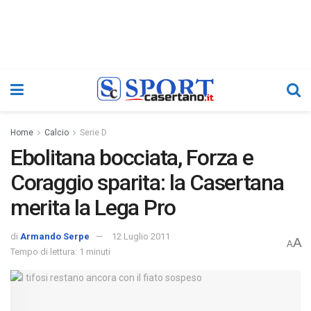
Home
Calcio
Serie D
Ebolitana bocciata, Forza e
Coraggio sparita: la Casertana
merita la Lega Pro
di
Armando Serpe
12 Luglio 2011
A
A
Tempo di lettura: 1 minuti