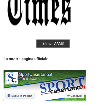
Siti non AAMS
La nostra pagina ufficiale