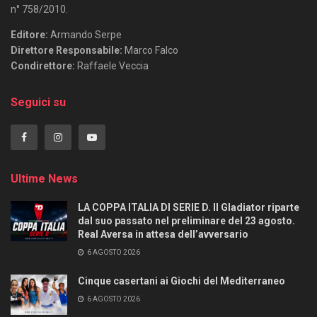
n° 758/2010.
Editore:
Armando Serpe
Direttore Responsabile:
Marco Falco
Condirettore:
Raffaele Veccia
Seguici su
Ultime News
LA COPPA ITALIA DI SERIE D. Il Gladiator riparte
dal suo passato nel preliminare del 23 agosto.
Real Aversa in attesa dell’avversario
6 AGOSTO 2026
Cinque casertani ai Giochi del Mediterraneo
6 AGOSTO 2026