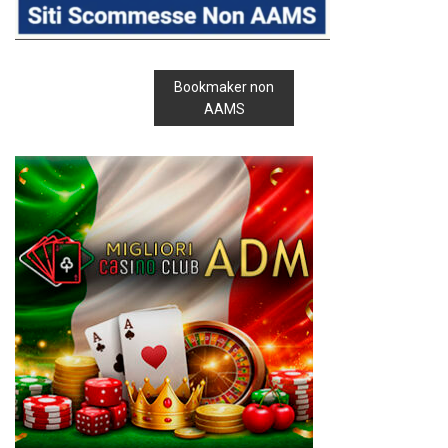
Bookmaker non
AAMS