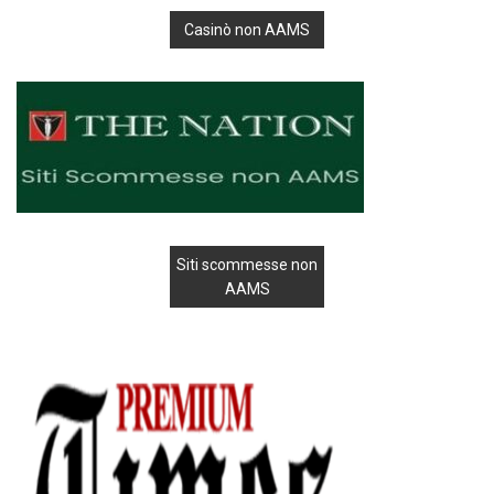
Casinò non AAMS
Siti scommesse non
AAMS