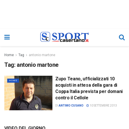
Home
Tag
antonio martone
Tag:
antonio martone
Zupo Teano, ufficializzati 10
HOME
acquisti in attesa della gara di
Coppa Italia prevista per domani
contro il Cellole
DI
ANTIMO CUSANO
10 SETTEMBRE 2013
VIDEO DEL GIORNO