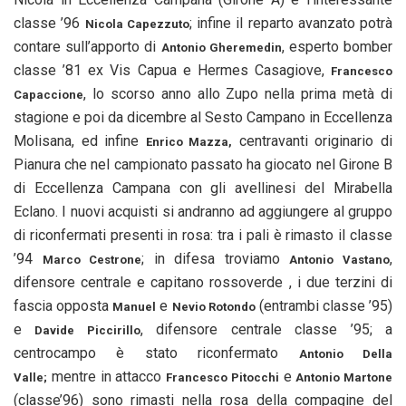
classe ’96
; infine il reparto avanzato potrà
Nicola Capezzuto
contare sull’apporto di
, esperto bomber
Antonio Gheremedin
classe ’81 ex Vis Capua e Hermes Casagiove,
Francesco
, lo scorso anno allo Zupo nella prima metà di
Capaccione
stagione e poi da dicembre al Sesto Campano in Eccellenza
Molisana, ed infine
centravanti originario di
Enrico Mazza,
Pianura che nel campionato passato ha giocato nel Girone B
di Eccellenza Campana con gli avellinesi del Mirabella
Eclano. I nuovi acquisti si andranno ad aggiungere al gruppo
di riconfermati presenti in rosa: tra i pali è rimasto il classe
’94
; in difesa troviamo
,
Marco Cestrone
Antonio Vastano
difensore centrale e capitano rossoverde , i due terzini di
fascia opposta
e
(entrambi classe ’95)
Manuel
Nevio Rotondo
e
, difensore centrale classe ’95; a
Davide Piccirillo
centrocampo è stato riconfermato
Antonio Della
mentre in attacco
e
Valle;
Francesco Pitocchi
Antonio Martone
(classe’96) sono rimasti nella rosa della compagine del