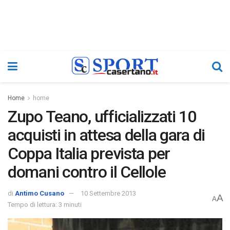
Home
home
Zupo Teano, ufficializzati 10
acquisti in attesa della gara di
Coppa Italia prevista per
domani contro il Cellole
di
Antimo Cusano
10 Settembre 2013
A
A
Tempo di lettura: 3 minuti