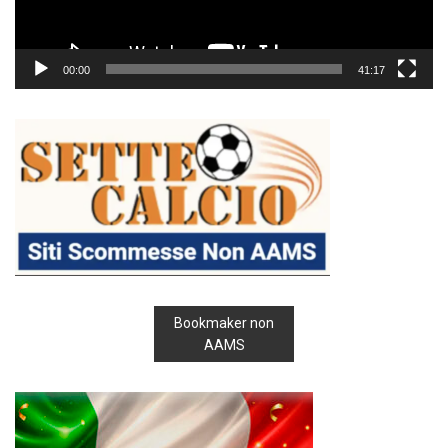
00:00
41:17
Bookmaker non
AAMS