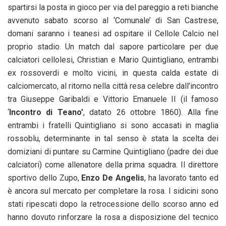
spartirsi la posta in gioco per via del pareggio a reti bianche
avvenuto sabato scorso al ‘Comunale’ di San Castrese,
domani saranno i teanesi ad ospitare il Cellole Calcio nel
proprio stadio. Un match dal sapore particolare per due
calciatori cellolesi, Christian e Mario Quintigliano, entrambi
ex rossoverdi e molto vicini, in questa calda estate di
calciomercato, al ritorno nella città resa celebre dall’incontro
tra Giuseppe Garibaldi e Vittorio Emanuele II (il famoso
‘
Incontro di Teano’
, datato 26 ottobre 1860). Alla fine
entrambi i fratelli Quintigliano si sono accasati in maglia
rossoblu, determinante in tal senso è stata la scelta dei
domiziani di puntare su Carmine Quintigliano (padre dei due
calciatori) come allenatore della prima squadra. Il direttore
sportivo dello Zupo,
Enzo De Angelis
, ha lavorato tanto ed
è ancora sul mercato per completare la rosa. I sidicini sono
stati ripescati dopo la retrocessione dello scorso anno ed
hanno dovuto rinforzare la rosa a disposizione del tecnico