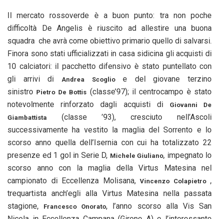
Il mercato rossoverde è a buon punto: tra non poche
difficoltà De Angelis è riuscito ad allestire una buona
squadra che avrà come obiettivo primario quello di salvarsi.
Finora sono stati ufficializzati in casa sidicina gli acquisti di
10 calciatori: il pacchetto difensivo è stato puntellato con
gli arrivi di
e del giovane terzino
Andrea Scoglio
sinistro
(classe’97); il centrocampo è stato
Pietro De Bottis
notevolmente rinforzato dagli acquisti di
Giovanni De
(classe ’93), cresciuto nell’Ascoli
Giambattista
successivamente ha vestito la maglia del Sorrento e lo
scorso anno quella dell’Isernia con cui ha totalizzato 22
presenze ed 1 gol in Serie D,
, impegnato lo
Michele Giuliano
scorso anno con la maglia della Virtus Matesina nel
campionato di Eccellenza Molisana,
,
Vincenzo Colapietro
trequartista anch’egli alla Virtus Matesina nella passata
stagione,
, l’anno scorso alla Vis San
Francesco Onorato
Nicola in Eccellenza Campana (Girone A) e l’interessante