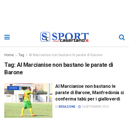
Home
Tag
Al Marcianise non bastano le parate di Barone
Tag:
Al Marcianise non bastano le parate di
Barone
Al Marcianise non bastano le
HOME
parate di Barone, Manfredonia si
conferma tabù per i gialloverdi
DI
REDAZIONE
16 SETTEMBRE 2015