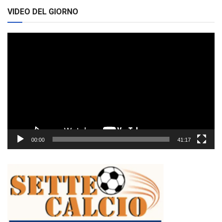
VIDEO DEL GIORNO
Video
Player
00:00
41:17