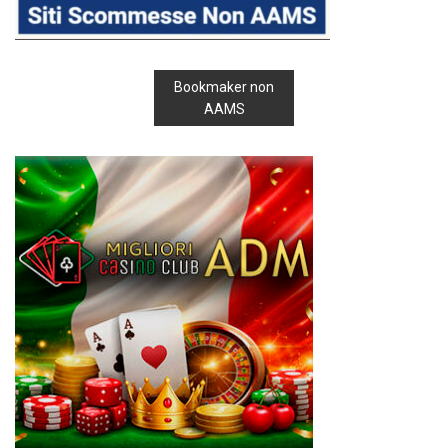
Bookmaker non
AAMS