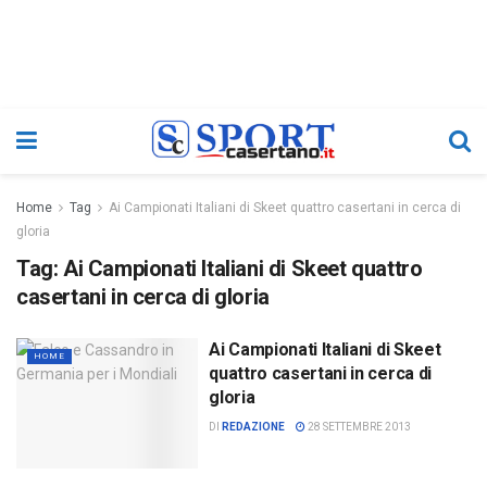
Home
Tag
Ai Campionati Italiani di Skeet quattro casertani in cerca di
gloria
Tag:
Ai Campionati Italiani di Skeet quattro
casertani in cerca di gloria
Ai Campionati Italiani di Skeet
HOME
quattro casertani in cerca di
gloria
DI
REDAZIONE
28 SETTEMBRE 2013