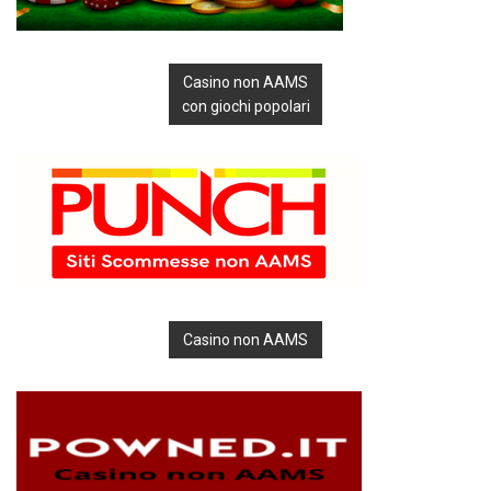
Casino non AAMS
con giochi popolari
Casino non AAMS