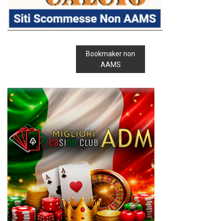
Bookmaker non
AAMS