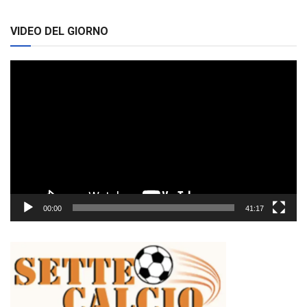
VIDEO DEL GIORNO
Video
Player
00:00
41:17