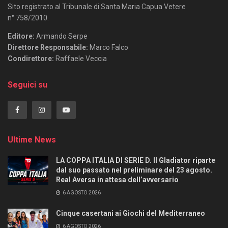
Sito registrato al Tribunale di Santa Maria Capua Vetere
n° 758/2010.
Editore:
Armando Serpe
Direttore Responsabile:
Marco Falco
Condirettore:
Raffaele Veccia
Seguici su
Ultime News
LA COPPA ITALIA DI SERIE D. Il Gladiator riparte
dal suo passato nel preliminare del 23 agosto.
Real Aversa in attesa dell’avversario
6 AGOSTO 2026
Cinque casertani ai Giochi del Mediterraneo
6 AGOSTO 2026