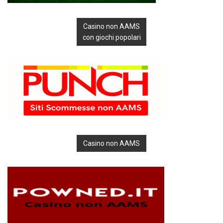
Casino non AAMS
con giochi popolari
Casino non AAMS