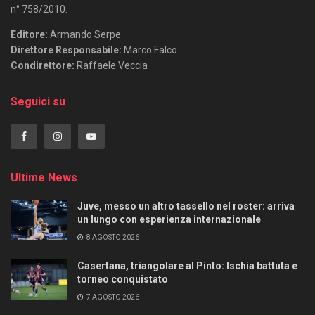
n° 758/2010.
Editore:
Armando Serpe
Direttore Responsabile:
Marco Falco
Condirettore:
Raffaele Veccia
Seguici su
Ultime News
Juve, messo un altro tassello nel roster: arriva
un lungo con esperienza internazionale
8 AGOSTO 2026
Casertana, triangolare al Pinto: Ischia battuta e
torneo conquistato
7 AGOSTO 2026