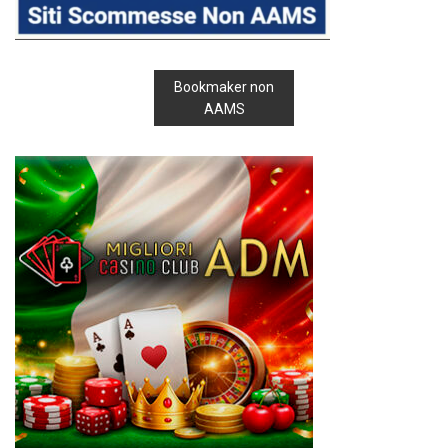
Bookmaker non
AAMS