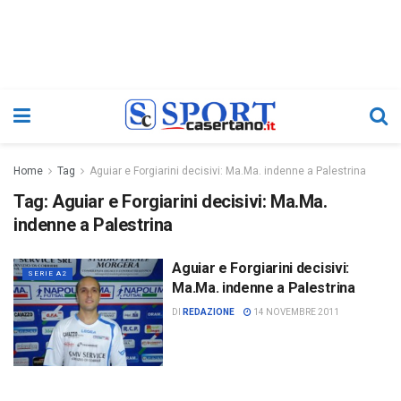
Home
Tag
Aguiar e Forgiarini decisivi: Ma.Ma. indenne a Palestrina
Tag:
Aguiar e Forgiarini decisivi: Ma.Ma.
indenne a Palestrina
Aguiar e Forgiarini decisivi:
SERIE A2
Ma.Ma. indenne a Palestrina
DI
REDAZIONE
14 NOVEMBRE 2011