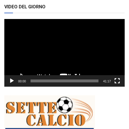
VIDEO DEL GIORNO
Video
Player
00:00
41:17