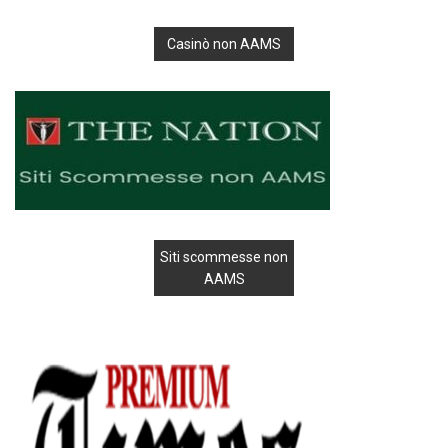
Casinò non AAMS
Siti scommesse non
AAMS