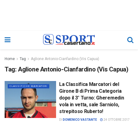
Home
Tag
Aglione Antonio-Cianfardino (Vis Capua)
Tag:
Aglione Antonio-Cianfardino (Vis Capua)
La Classifica Marcatori del
CLASSIFICHE MARCATORI
Girone B di Prima Categoria
dopo il 3° Turno: Gheremedin
vola in vetta, sale Sarniolo,
strepitoso Ruberto!
DI
DOMENICO VASTANTE
24 OTTOBRE 2017