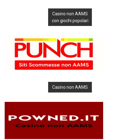
Casino non AAMS
con giochi popolari
Casino non AAMS