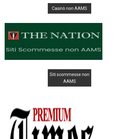
Casinò non AAMS
Siti scommesse non
AAMS