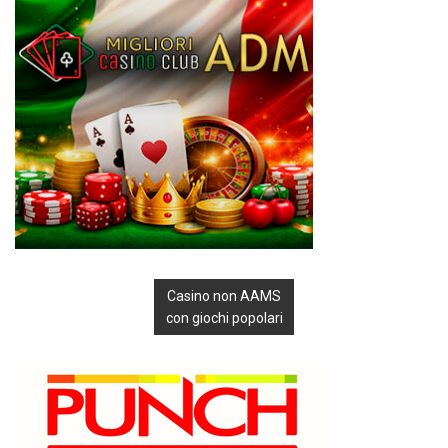
Casino non AAMS
con giochi popolari