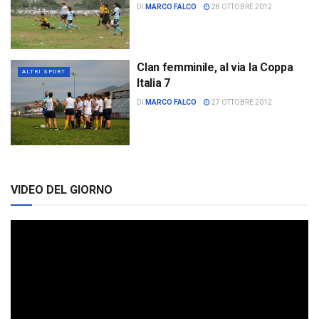
DI
MARCO FALCO
28 OTTOBRE 2012
Clan femminile, al via la Coppa
ALTRI SPORT
Italia 7
DI
MARCO FALCO
27 OTTOBRE 2012
VIDEO DEL GIORNO
Video
Player