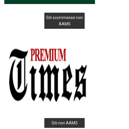
Siti scommesse non
AAMS
Siti non AAMS