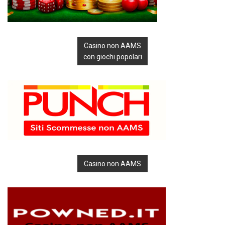
Casino non AAMS
con giochi popolari
Casino non AAMS