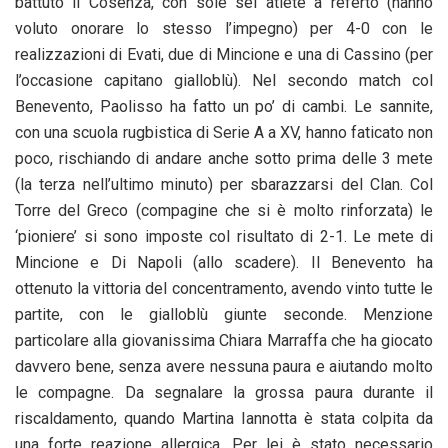
battuto il Cosenza, con sole sei atlete a referto (hanno
voluto onorare lo stesso l’impegno) per 4-0 con le
realizzazioni di Evati, due di Mincione e una di Cassino (per
l’occasione capitano gialloblù). Nel secondo match col
Benevento, Paolisso ha fatto un po’ di cambi. Le sannite,
con una scuola rugbistica di Serie A a XV, hanno faticato non
poco, rischiando di andare anche sotto prima delle 3 mete
(la terza nell’ultimo minuto) per sbarazzarsi del Clan. Col
Torre del Greco (compagine che si è molto rinforzata) le
‘pioniere’ si sono imposte col risultato di 2-1. Le mete di
Mincione e Di Napoli (allo scadere). Il Benevento ha
ottenuto la vittoria del concentramento, avendo vinto tutte le
partite, con le gialloblù giunte seconde. Menzione
particolare alla giovanissima Chiara Marraffa che ha giocato
davvero bene, senza avere nessuna paura e aiutando molto
le compagne. Da segnalare la grossa paura durante il
riscaldamento, quando Martina Iannotta è stata colpita da
una forte reazione allergica. Per lei è stato necessario