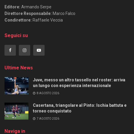
Editore:
Armando Serpe
Direttore Responsabile:
Marco Falco
Condirettore:
Raffaele Veccia
Seguici su
Ultime News
Juve, messo un altro tassello nel roster: arriva
un lungo con esperienza internazionale
8 AGOSTO 2026
Casertana, triangolare al Pinto: Ischia battuta e
torneo conquistato
7 AGOSTO 2026
Naviga in