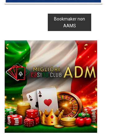
Bookmaker non
AAMS