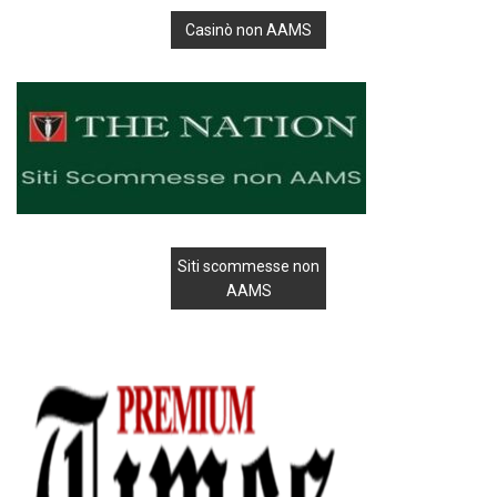
Casinò non AAMS
Siti scommesse non
AAMS