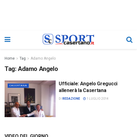
Home
Tag
Adamo Angelo
Tag:
Adamo Angelo
Ufficiale: Angelo Gregucci
CASERTANA
allenerà la Casertana
DI
REDAZIONE
1 LUGLIO 2014
VIDEO DEL GIORNO