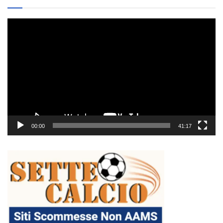
Video
Player
00:00
41:17