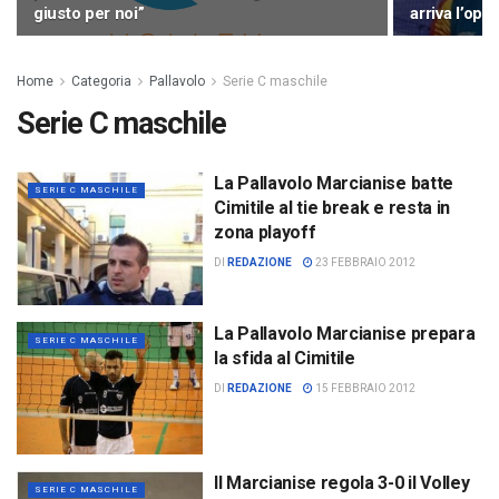
giusto per noi”
arriva l’opp
Home
Categoria
Pallavolo
Serie C maschile
Serie C maschile
La Pallavolo Marcianise batte
SERIE C MASCHILE
Cimitile al tie break e resta in
zona playoff
DI
REDAZIONE
23 FEBBRAIO 2012
La Pallavolo Marcianise prepara
SERIE C MASCHILE
la sfida al Cimitile
DI
REDAZIONE
15 FEBBRAIO 2012
Il Marcianise regola 3-0 il Volley
SERIE C MASCHILE