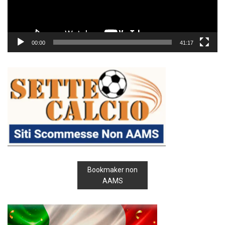
00:00
41:17
Bookmaker non
AAMS