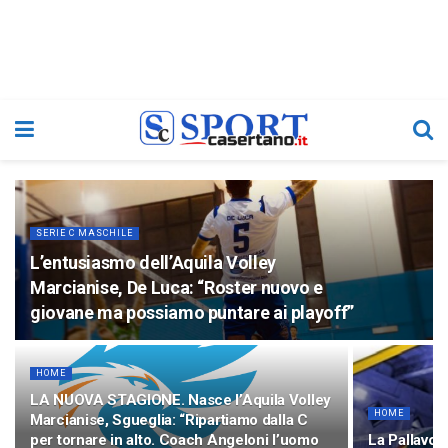
SERIE C MASCHILE
L’entusiasmo dell’Aquila Volley
Marcianise, De Luca: “Roster nuovo e
giovane ma possiamo puntare ai playoff”
HOME
LA NUOVA STAGIONE. Nasce l’Aquila Volley
HOME
Marcianise, Sgueglia: “Ripartiamo dalla C
per tornare in alto. Coach Angeloni l’uomo
La Pallavol