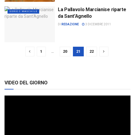
La Pallavolo Marcianise riparte
SERIE C MASCHILE
da Sant’Agnello
DI
REDAZIONE
3 DICEMBRE 2011
1
…
20
21
22
VIDEO DEL GIORNO
Video
Player