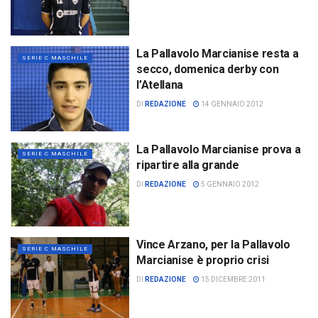
La Pallavolo Marcianise resta a
SERIE C MASCHILE
secco, domenica derby con
l’Atellana
DI
REDAZIONE
14 GENNAIO 2012
La Pallavolo Marcianise prova a
SERIE C MASCHILE
ripartire alla grande
DI
REDAZIONE
5 GENNAIO 2012
Vince Arzano, per la Pallavolo
SERIE C MASCHILE
Marcianise è proprio crisi
DI
REDAZIONE
15 DICEMBRE 2011