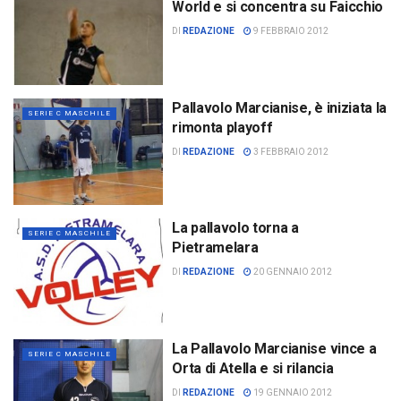
World e si concentra su Faicchio
DI
REDAZIONE
9 FEBBRAIO 2012
Pallavolo Marcianise, è iniziata la
SERIE C MASCHILE
rimonta playoff
DI
REDAZIONE
3 FEBBRAIO 2012
La pallavolo torna a
SERIE C MASCHILE
Pietramelara
DI
REDAZIONE
20 GENNAIO 2012
La Pallavolo Marcianise vince a
SERIE C MASCHILE
Orta di Atella e si rilancia
DI
REDAZIONE
19 GENNAIO 2012