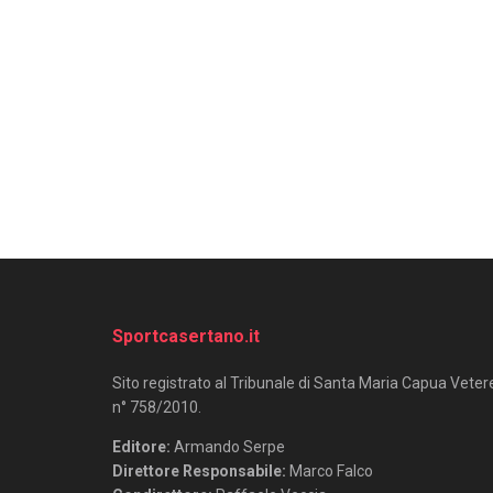
Sportcasertano.it
Sito registrato al Tribunale di Santa Maria Capua Veter
n° 758/2010.
Editore:
Armando Serpe
Direttore Responsabile:
Marco Falco