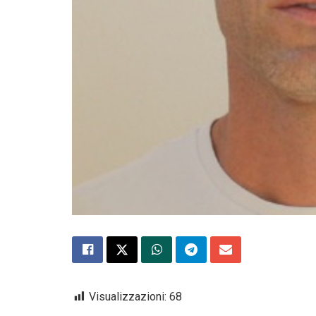
Visualizzazioni:
68