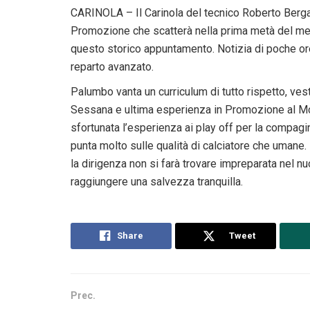
CARINOLA – Il Carinola del tecnico Roberto Bergan
Promozione che scatterà nella prima metà del mese
questo storico appuntamento. Notizia di poche ore
reparto avanzato.
Palumbo vanta un curriculum di tutto rispetto, ves
Sessana e ultima esperienza in Promozione al Mo
sfortunata l’esperienza ai play off per la compag
punta molto sulle qualità di calciatore che umane.
la dirigenza non si farà trovare impreparata nel 
raggiungere una salvezza tranquilla.
Share
Tweet
Prec.