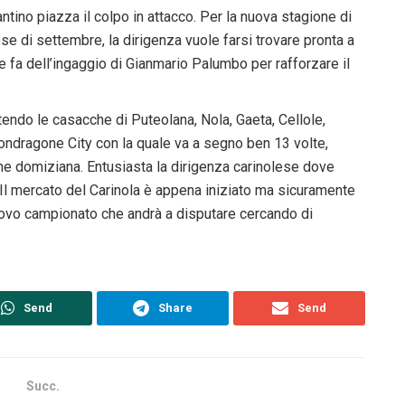
tino piazza il colpo in attacco. Per la nuova stagione di
 di settembre, la dirigenza vuole farsi trovare pronta a
 fa dell’ingaggio di Gianmario Palumbo per rafforzare il
tendo le casacche di Puteolana, Nola, Gaeta, Cellole,
ndragone City con la quale va a segno ben 13 volte,
ine domiziana. Entusiasta la dirigenza carinolese dove
 Il mercato del Carinola è appena iniziato ma sicuramente
nuovo campionato che andrà a disputare cercando di
Send
Share
Send
Succ.