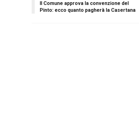
Il Comune approva la convenzione del
Pinto: ecco quanto pagherà la Casertana