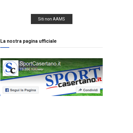
Siti non AAMS
La nostra pagina ufficiale