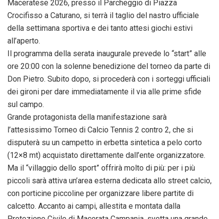
Maceratese 2026, presso il Parcheggio di Piazza
Crocifisso a Caturano, si terrà il taglio del nastro ufficiale
della settimana sportiva e dei tanto attesi giochi estivi
all’aperto.
​Il programma della serata inaugurale prevede lo “start” alle
ore 20:00 con la solenne benedizione del torneo da parte di
Don Pietro. Subito dopo, si procederà con i sorteggi ufficiali
dei gironi per dare immediatamente il via alle prime sfide
sul campo.
​Grande protagonista della manifestazione sarà
l’attesissimo Torneo di Calcio Tennis 2 contro 2, che si
disputerà su un campetto in erbetta sintetica a pelo corto
(12×8 mt) acquistato direttamente dall’ente organizzatore.
Ma il “villaggio dello sport” offrirà molto di più: per i più
piccoli sarà attiva un’area esterna dedicata allo street calcio,
con porticine piccoline per organizzare libere partite di
calcetto. Accanto ai campi, allestita e montata dalla
Protezione Civile di Macerata Campania, svetta una grande