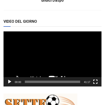
undici Daspo
VIDEO DEL GIORNO
Video
Player
00:00
41:17