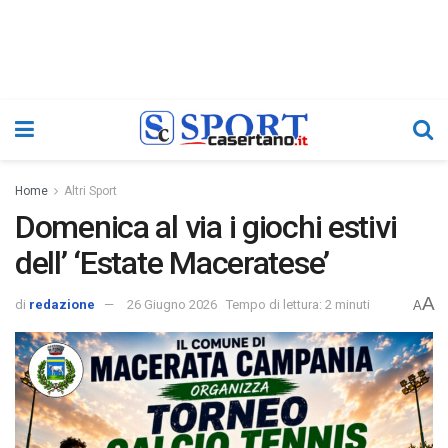
Home
Altri Sport
Domenica al via i giochi estivi
dell’ ‘Estate Maceratese’
A
di
redazione
26 Giugno 2026
Tempo di lettura: 2 minuti
A