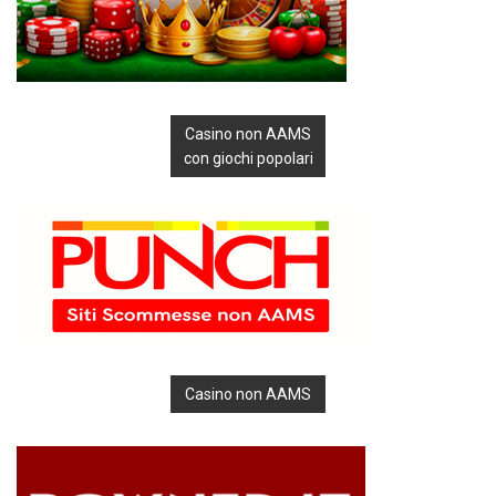
Casino non AAMS
con giochi popolari
Casino non AAMS