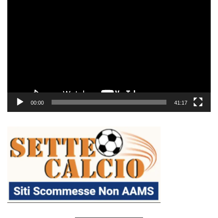
Video
Player
00:00
41:17