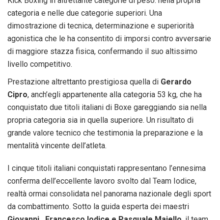
Kick Boxing in altrettante categorie di peso: nella propria
categoria e nelle due categorie superiori. Una
dimostrazione di tecnica, determinazione e superiorità
agonistica che le ha consentito di imporsi contro avversarie
di maggiore stazza fisica, confermando il suo altissimo
livello competitivo.
Prestazione altrettanto prestigiosa quella di
Gerardo
Cipro
, anch’egli appartenente alla categoria 53 kg, che ha
conquistato due titoli italiani di Boxe gareggiando sia nella
propria categoria sia in quella superiore. Un risultato di
grande valore tecnico che testimonia la preparazione e la
mentalità vincente dell’atleta.
I cinque titoli italiani conquistati rappresentano l’ennesima
conferma dell’eccellente lavoro svolto dal Team Iodice,
realtà ormai consolidata nel panorama nazionale degli sport
da combattimento. Sotto la guida esperta dei maestri
Giovanni , Francesco Iodice e Pasquale Maiello
, il team