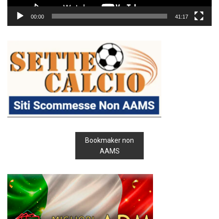
00:00
41:17
Bookmaker non
AAMS