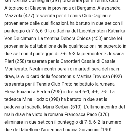
set Martina Colmegna (391) tesserata per il Tennis Club
Altopiano di Clusone in provincia di Bergamo. Alessandra
Mazzola (477) tesserata per il Tennis Club Cagliari e
proveniente dalle qualificazioni, ha battuto in due set con il
punteggio di 7-6, 6-0 la cittadina del Liechtenstein Kathinka
Von Deichmann. La trentina Debora Chiesa (453) anche lei
proveniente dal tabellone delle qualificazioni, ha superato in
due set con il punteggio di 7-6, 6-3 la piemontese Jessica
Pieri (258) tesserata per la Canottieri Casale di Casale
Monferrato. Negli incontri serali di martedì sera del main
draw, la wild card della federtennis Martina Trevisan (492)
tesserata per il Tennis Club Prato ha battuto la rumena
Elena Ruxandra Bertea (295) in tre set 6-1, 4-6, 7-5. La
tedesca Mina Hodzic (398) ha battuto in due set la
padovana Isabella Maria Serban (510). L’ultimo incontro del
main draw ha visto la romana Francesca Pace (376)
eliminare in due set con il punteggio di 7-6, 6-2 la numero
due del tabellone l’argentina Luisina Giovannini (190).