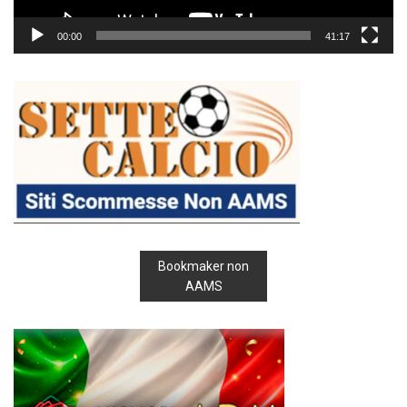
00:00
41:17
Bookmaker non
AAMS