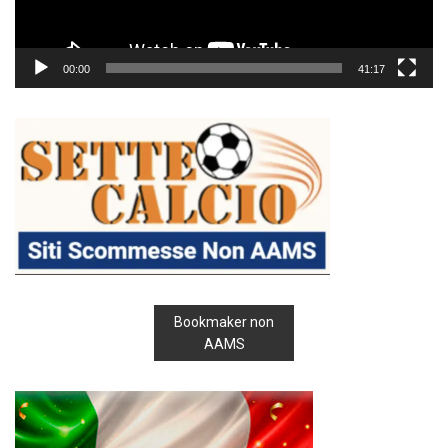
00:00
41:17
Bookmaker non
AAMS