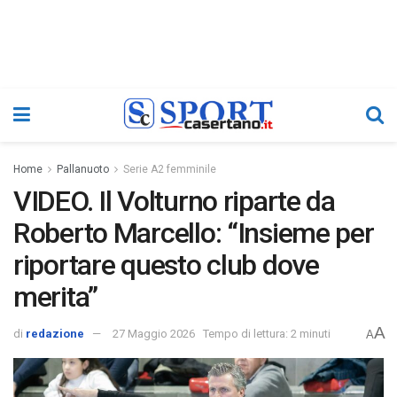
Home
Pallanuoto
Serie A2 femminile
VIDEO. Il Volturno riparte da
Roberto Marcello: “Insieme per
riportare questo club dove
merita”
A
di
redazione
27 Maggio 2026
Tempo di lettura: 2 minuti
A