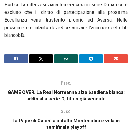
Portici. La città vesuviana tornerà così in serie D ma non è
escluso che il diritto di partecipazione alla prossima
Eccellenza verrà trasferito proprio ad Aversa. Nelle
prossime ore intanto dovrebbe arrivare l’annuncio del club
biancoblù.
Prec.
GAME OVER. La Real Normanna alza bandiera bianca:
addio alla serie D, titolo già venduto
Succ.
La Paperdi Caserta asfalta Montecatini e vola in
semifinale playoff