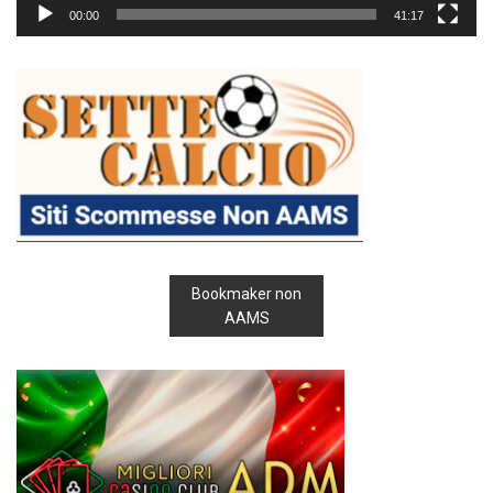
00:00
41:17
Bookmaker non
AAMS