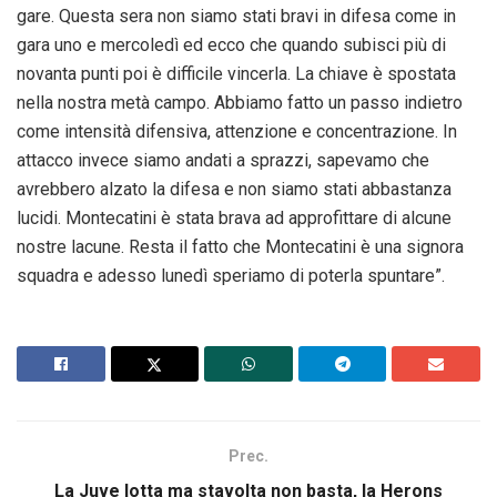
gare. Questa sera non siamo stati bravi in difesa come in
gara uno e mercoledì ed ecco che quando subisci più di
novanta punti poi è difficile vincerla. La chiave è spostata
nella nostra metà campo. Abbiamo fatto un passo indietro
come intensità difensiva, attenzione e concentrazione. In
attacco invece siamo andati a sprazzi, sapevamo che
avrebbero alzato la difesa e non siamo stati abbastanza
lucidi. Montecatini è stata brava ad approfittare di alcune
nostre lacune. Resta il fatto che Montecatini è una signora
squadra e adesso lunedì speriamo di poterla spuntare”.
Prec.
La Juve lotta ma stavolta non basta, la Herons