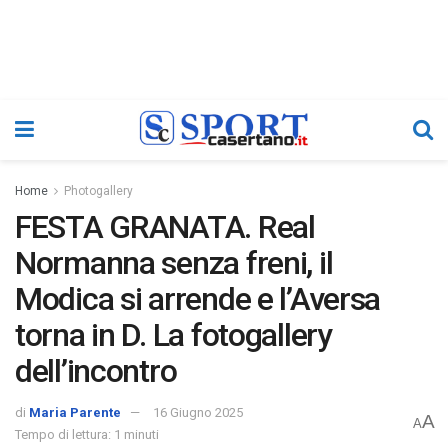
Home
Photogallery
FESTA GRANATA. Real
Normanna senza freni, il
Modica si arrende e l’Aversa
torna in D. La fotogallery
dell’incontro
di
Maria Parente
16 Giugno 2025
A
A
Tempo di lettura: 1 minuti