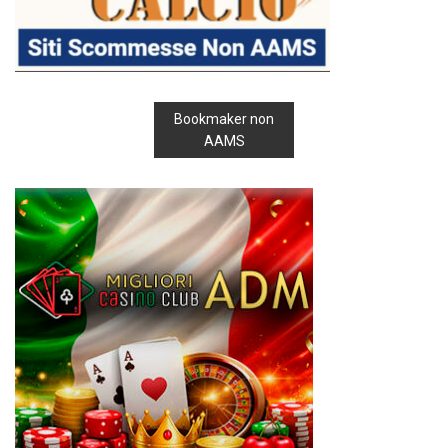
Bookmaker non
AAMS