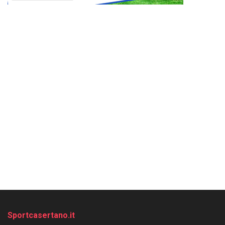
Sportcasertano.it