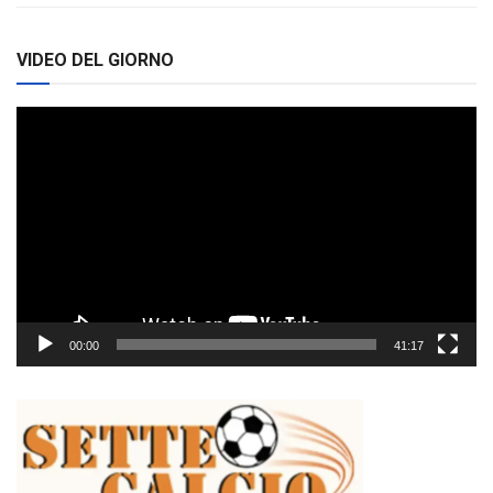
VIDEO DEL GIORNO
Video
Player
00:00
41:17