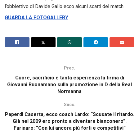
l’obbiettivo di Davide Gallo ecco alcuni scatti del match.
GUARDA LA FOTOGALLERY
Prec.
Cuore, sacrificio e tanta esperienza la firma di
Giovanni Buonamano sulla promozione in D della Real
Normanna
Succ.
Paperdì Caserta, ecco coach Lardo: “Scusate il ritardo.
Già nel 2009 ero pronto a diventare bianconero”.
Farinaro: “Con lui ancora più forti e competitivi”