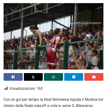
Visualizzazioni:
163
Con un gol per tempo la Real Normanna liquida il Modica nel
ritorno della finale playoff e vola in serie D. Attraverso