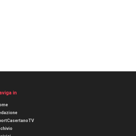
aviga in
ome
edazione
portCasertanoTV
chivio