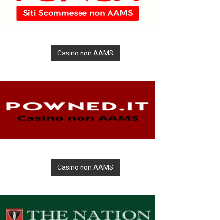
Casino non AAMS
Casinò non AAMS