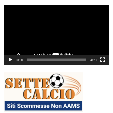
Video
Player
00:00
41:17