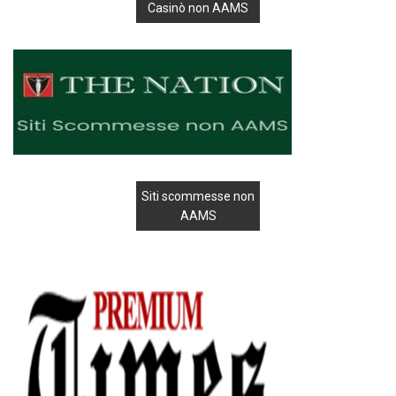
Casinò non AAMS
Siti scommesse non
AAMS