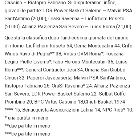
Cassino – Ristopro Fabriano. Si disputeranno, infine,
giovedì le partite: LDR Power Basket Salerno – Malvin PSA
Sant’Antimo (20,00), OraSì Ravenna – Liofilchem Roseto
(20,30), Allianz Pazienza San Severo – Luiss Roma (21,00).
Questa la classifica dopo l’undicesima giornata del girone
di ritorno: Liofilchem Roseto 54, Gema Montecatini 44, Crifo
Wines Ruvo di Puglia** 38, Virtus GVM Roma*, Toscana
Legno Pielle Livorno*,Fabo Herons Montecatini 36, Luiss
Roma***, General Contractor Jesi 34, Umana San Giobbe
Chiusi 32, Paperdi Juvecaserta, Malvin PSA Sant’Antimo,
Ristopro Fabriano 26, OraSì Ravenna* 24, Allianz Pazienza
San Severo, LDR Power Basket Salerno 22, Solbat Golfo
Piombino 20, BPC Virtus Cassino 18,Chieti Basket 1974
**** 15, Benacquista Assicurazioni Latina 14, NPC Rieti* 10.
* una partita in meno
**due partite in meno
***tre partite in meno