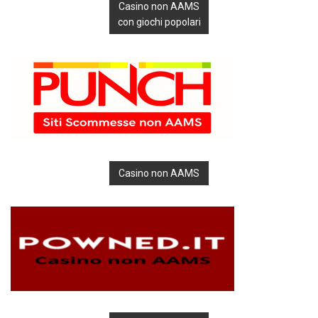
Casino non AAMS
con giochi popolari
Casino non AAMS