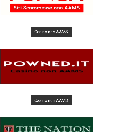
Casino non AAMS
Casinò non AAMS