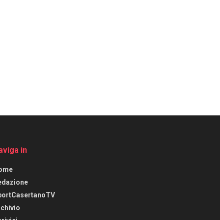
aviga in
ome
edazione
portCasertanoTV
chivio