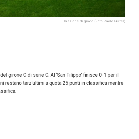
Un'azione di gioco (Foto Paolo Furrer)
l girone C di serie C. Al ‘San Filippo’ finisce 0-1 per il
ani restano terz’ultimi a quota 25 punti in classifica mentre
ssifica.