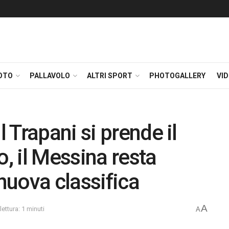
OTO
PALLAVOLO
ALTRI SPORT
PHOTOGALLERY
VI
Trapani si prende il
o, il Messina resta
 nuova classifica
A
ettura: 1 minuti
A