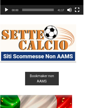
00:00
41:17
Bookmaker non
AAMS