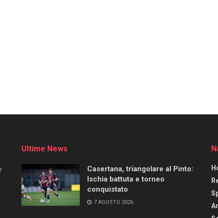
Ultime News
N
H
Casertana, triangolare al Pinto:
e
Ischia battuta e torneo
R
conquistato
S
7 AGOSTO 2026
Ar