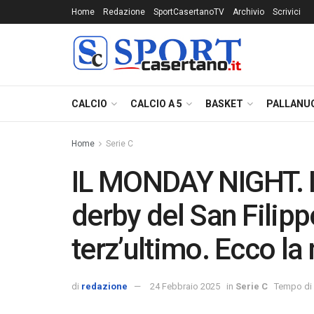
Home
Redazione
SportCasertanoTV
Archivio
Scrivici
CALCIO
CALCIO A 5
BASKET
PALLANU
Home
Serie C
IL MONDAY NIGHT. Il 
derby del San Filipp
terz’ultimo. Ecco la
di
redazione
24 Febbraio 2025
in
Serie C
Tempo di l