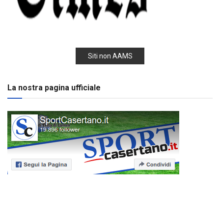
Siti non AAMS
La nostra pagina ufficiale