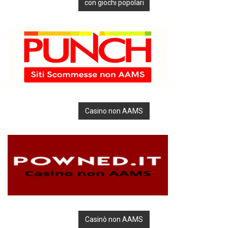
con giochi popolari
Casino non AAMS
Casinò non AAMS