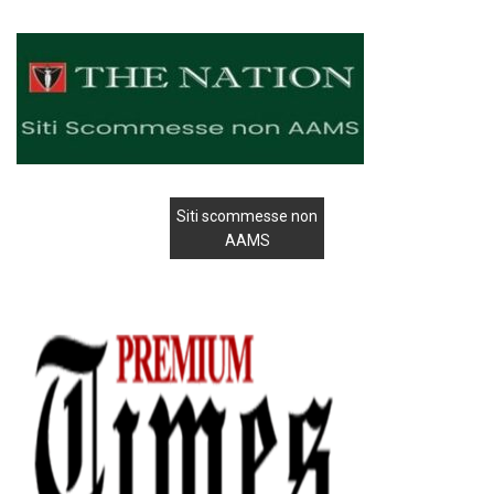
Siti scommesse non
AAMS