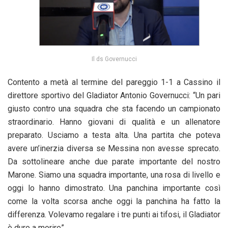
Il ds Governucci
Contento a metà al termine del pareggio 1-1 a Cassino il
direttore sportivo del Gladiator Antonio Governucci: “Un pari
giusto contro una squadra che sta facendo un campionato
straordinario. Hanno giovani di qualità e un allenatore
preparato. Usciamo a testa alta. Una partita che poteva
avere un’inerzia diversa se Messina non avesse sprecato.
Da sottolineare anche due parate importante del nostro
Marone. Siamo una squadra importante, una rosa di livello e
oggi lo hanno dimostrato. Una panchina importante così
come la volta scorsa anche oggi la panchina ha fatto la
differenza. Volevamo regalare i tre punti ai tifosi, il Gladiator
è duro a morire”.