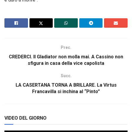
Prec.
CREDERCI. Il Gladiator non molla mai. A Cassino non
sfigura in casa della vice capolista
Succ.
LA CASERTANA TORNA A BRILLARE. La Virtus
Francavilla si inchina al “Pinto”
VIDEO DEL GIORNO