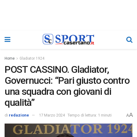
Home
Gladiator 1924
POST CASSINO. Gladiator,
Governucci: “Pari giusto contro
una squadra con giovani di
qualità”
A
di
redazione
17 Marzo 2024
Tempo di lettura: 1 minuti
A