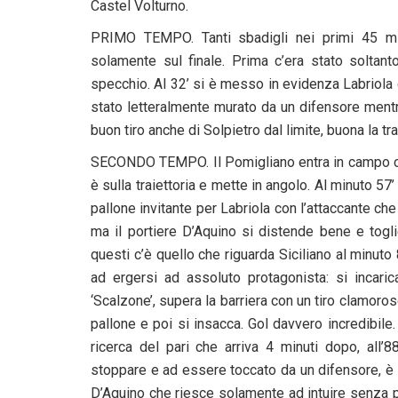
Castel Volturno.
PRIMO TEMPO. Tanti sbadigli nei primi 45 mi
solamente sul finale. Prima c’era stato soltant
specchio. Al 32’ si è messo in evidenza Labriol
stato letteralmente murato da un difensore mentre 
buon tiro anche di Solpietro dal limite, buona la tr
SECONDO TEMPO. Il Pomigliano entra in campo con
è sulla traiettoria e mette in angolo. Al minuto 57’
pallone invitante per Labriola con l’attaccante ch
ma il portiere D’Aquino si distende bene e toglie
questi c’è quello che riguarda Siciliano al minuto
ad ergersi ad assoluto protagonista: si incaric
‘Scalzone’, supera la barriera con un tiro clamoro
pallone e poi si insacca. Gol davvero incredibile
ricerca del pari che arriva 4 minuti dopo, all’8
stoppare e ad essere toccato da un difensore, è c
D’Aquino che riesce solamente ad intuire senza pe