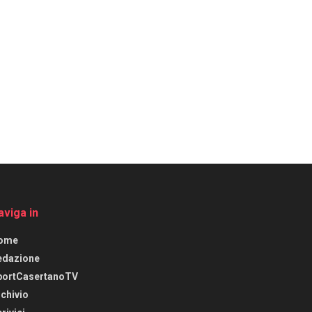
aviga in
ome
edazione
portCasertanoTV
chivio