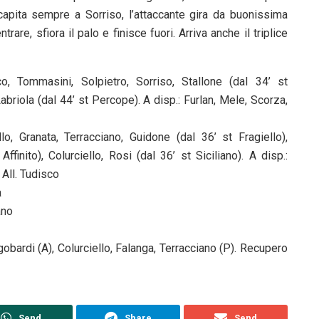
a capita sempre a Sorriso, l’attaccante gira da buonissima
are, sfiora il palo e finisce fuori. Arriva anche il triplice
 Tommasini, Solpietro, Sorriso, Stallone (dal 34’ st
Labriola (dal 44’ st Percope). A disp.: Furlan, Mele, Scorza,
lo, Granata, Terracciano, Guidone (dal 36’ st Fragiello),
finito), Colurciello, Rosi (dal 36’ st Siciliano). A disp.:
 All. Tudisco
a
ano
bardi (A), Colurciello, Falanga, Terracciano (P). Recupero
Send
Share
Send