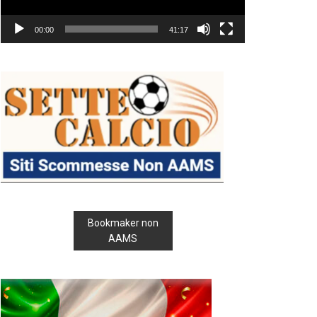
00:00
41:17
Bookmaker non
AAMS