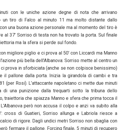
nuti con le uniche azione degne di nota che arrivano
o un tiro di Falco al minuto 11 ma molto distante dallo
a con una buona azione personale ma al momento del tiro è
al 37’ Sorriso di testa non ha trovato la porta. Sul finale
aiettoria ma la sfera si perde sul fondo.
 migliore piglio e ci prova al 50’ con Liccardi ma Manno
 l’azione più bella dell’Albanova: Sorriso mette al centro un
e ci prova in sforbiciata (anche se non colpisce benissimo)
 il pallone dalla porta. Inizia la girandola di cambi e tra
 81 (per Rosi). L’attaccante napoletano ci mette due minuti
a di una punizione dalla trequarti sotto la tribuna dello
so, traiettoria che spiazza Manno e sfera che prima tocca il
. L’Albanova però non accusa il colpo e anzi va subito alla
8’: cross di Guatieri, Sorriso allunga e Labriola riesce a
alcio di rigore. Dagli undici metri Sorriso non sbaglia con
rò fermare il pallone. Forcing finale, 5 minuti di recupero