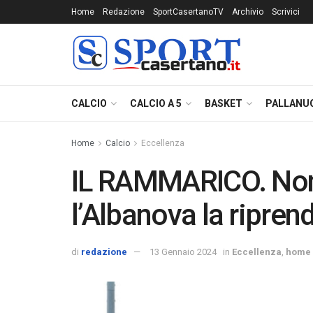
Home
Redazione
SportCasertanoTV
Archivio
Scrivici
CALCIO
CALCIO A 5
BASKET
PALLANU
Home
Calcio
Eccellenza
IL RAMMARICO. Non 
l’Albanova la riprend
di
redazione
13 Gennaio 2024
in
Eccellenza
,
home