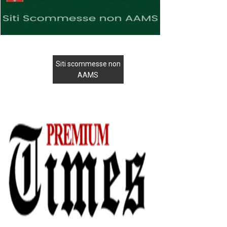
Siti scommesse non
AAMS