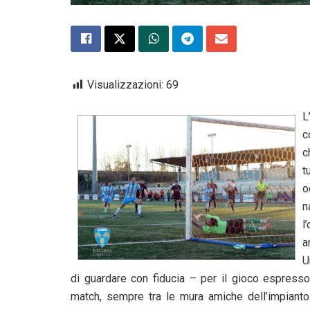
Visualizzazioni:
69
L
c
c
t
o
n
l
a
U
di guardare con fiducia – per il gioco espresso
match, sempre tra le mura amiche dell’impianto 