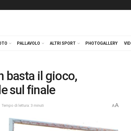
OTO
PALLAVOLO
ALTRI SPORT
PHOTOGALLERY
VI
basta il gioco,
e sul finale
A
Tempo di lettura: 3 minuti
A