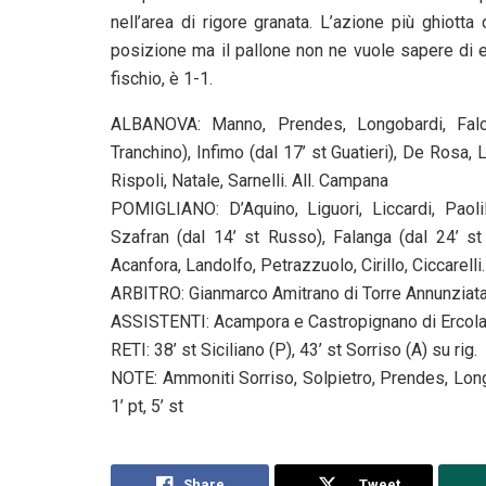
nell’area di rigore granata. L’azione più ghiott
posizione ma il pallone non ne vuole sapere di entr
fischio, è 1-1.
ALBANOVA: Manno, Prendes, Longobardi, Falco,
Tranchino), Infimo (dal 17’ st Guatieri), De Rosa, 
Rispoli, Natale, Sarnelli. All. Campana
POMIGLIANO: D’Aquino, Liguori, Liccardi, Paolil
Szafran (dal 14’ st Russo), Falanga (dal 24’ st Af
Acanfora, Landolfo, Petrazzuolo, Cirillo, Ciccarelli.
ARBITRO: Gianmarco Amitrano di Torre Annunziat
ASSISTENTI: Acampora e Castropignano di Ercol
RETI: 38’ st Siciliano (P), 43’ st Sorriso (A) su rig.
NOTE: Ammoniti Sorriso, Solpietro, Prendes, Longo
1’ pt, 5’ st
Share
Tweet