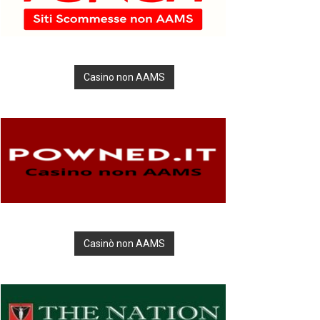
Casino non AAMS
Casinò non AAMS