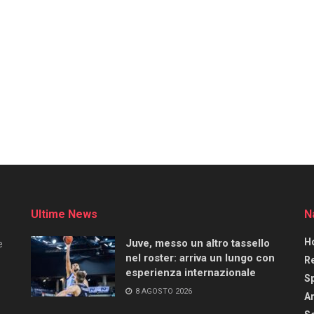
Ultime News
N
H
Juve, messo un altro tassello
e
nel roster: arriva un lungo con
R
esperienza internazionale
S
8 AGOSTO 2026
Ar