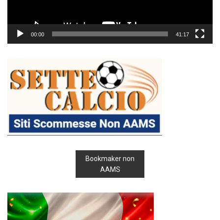
00:00
41:17
Bookmaker non
AAMS