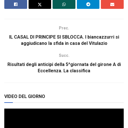
Prec.
IL CASAL DI PRINCIPE SI SBLOCCA. I biancazzurri si
aggiudicano la sfida in casa del Vitulazio
Succ.
Risultati degli anticipi della 5^giornata del girone A di
Eccellenza. La classifica
VIDEO DEL GIORNO
Video
Player