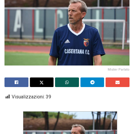
Mister Parlato
Visualizzazioni:
39