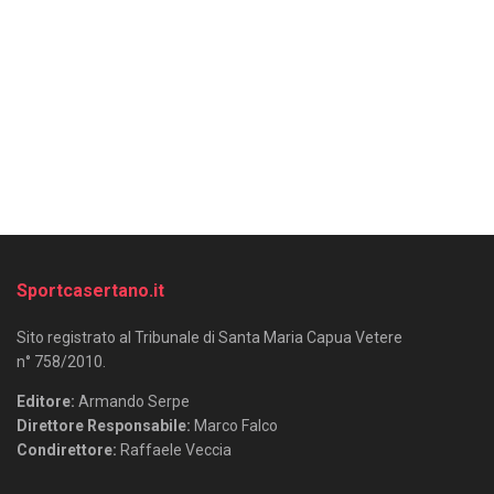
Sportcasertano.it
Sito registrato al Tribunale di Santa Maria Capua Vetere
n° 758/2010.
Editore:
Armando Serpe
Direttore Responsabile:
Marco Falco
Condirettore:
Raffaele Veccia