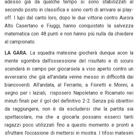
adesso già da qualche tempo si sono stabilizzati al
secondo posto in classifica e sono certi di arrivare ai play-
off. I lupi dal canto loro, dopo le due vittorie contro Aurora
Alto Casertano e Fiuggi, hanno conquistato la salvezza
matematica con 48 punti e non hanno più nulla da chiedere
al campionato.
LA GARA.
La squadra matesina giocherà dunque acon la
mente sgombra dall’ossessione del risultato e di sicuro
scenderà in campo per giocarsela a viso aperto contro un
avversario che già all’andata venne messo in difficoltà dai
biancoverdi. All’andata, al Ferrante, a Fioretti e Monni, a
segno per i laziali, risposero Napoletano e Ricamato nei
minuti finali per il gol del definitivo 2-2. Senza più obiettivi
da raggiungere, non è da escludersi che la partita sia
spettacolare, ma che a giocarla possano esserci tanti
ragazzi poco utilizzati fino a questo momento e pronti a
sfruttare l’occasione di mettersi in mostra. I tifosi matesini