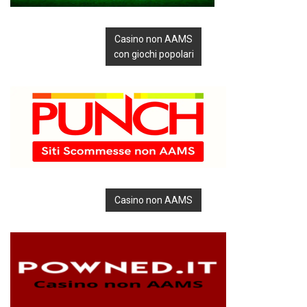
Casino non AAMS
con giochi popolari
Casino non AAMS