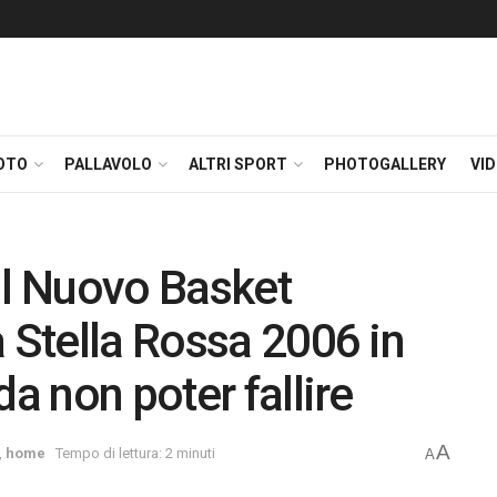
OTO
PALLAVOLO
ALTRI SPORT
PHOTOGALLERY
VI
il Nuovo Basket
a Stella Rossa 2006 in
da non poter fallire
A
,
home
Tempo di lettura: 2 minuti
A