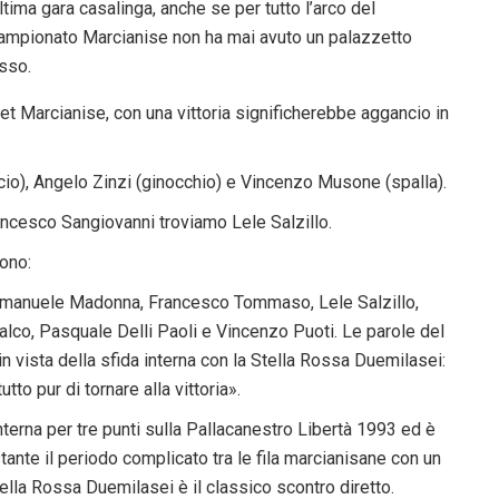
ltima gara casalinga, anche se per tutto l’arco del
ampionato Marcianise non ha mai avuto un palazzetto
isso.
ket Marcianise, con una vittoria significherebbe aggancio in
cio), Angelo Zinzi (ginocchio) e Vincenzo Musone (spalla).
rancesco Sangiovanni troviamo Lele Salzillo.
sono:
 Emanuele Madonna, Francesco Tommaso, Lele Salzillo,
lco, Pasquale Delli Paoli e Vincenzo Puoti. Le parole del
 vista della sfida interna con la Stella Rossa Duemilasei:
to pur di tornare alla vittoria».
nterna per tre punti sulla Pallacanestro Libertà 1993 ed è
stante il periodo complicato tra le fila marcianisane con un
tella Rossa Duemilasei è il classico scontro diretto.