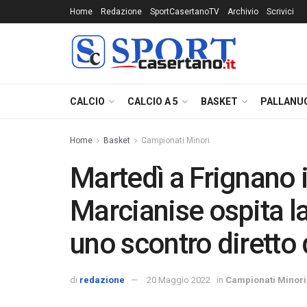
Home
Redazione
SportCasertanoTV
Archivio
Scrivici
CALCIO
CALCIO A 5
BASKET
PALLANU
Home
Basket
Campionati Minori
Martedì a Frignano 
Marcianise ospita l
uno scontro diretto 
di
redazione
20 Maggio 2022
in
Campionati Minori