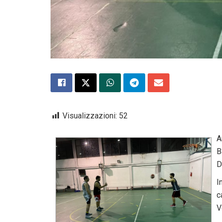
Visualizzazioni:
52
A
B
D
I
c
V