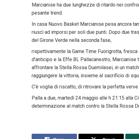
Marcianise ha due lunghezze di ritardo nei confron
pesante trend.
In casa Nuovo Basket Marcianise pesa ancora tant
riuscì ad imporsi per soli due punti. Dopo due tra
del Girone Verde nella seconda fase,
rispettivamente la Game Time Fuorigrotta, fresc
d’anticipo e la Effe BL Pallacanestro, Marcianise t
affrontare la Stella Rossa Duemilasei, in un match 
raggiungere la vittoria, insieme al sacrificio di sq
C’è voglia di riscatto, di ritrovare la perfetta verv
Palla a due, martedì 24 maggio alle h 21:15 alla C
determinazione al match contro la Stella Rossa Due