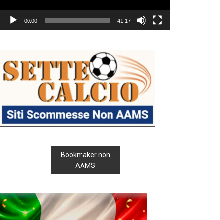
00:00
41:17
Bookmaker non
AAMS