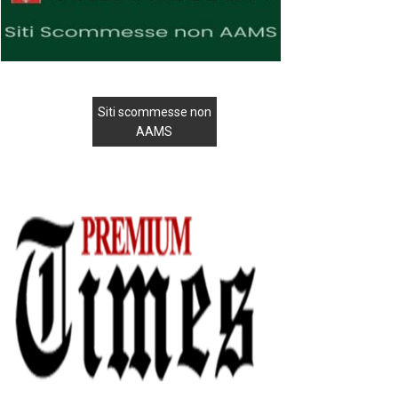
Siti scommesse non
AAMS