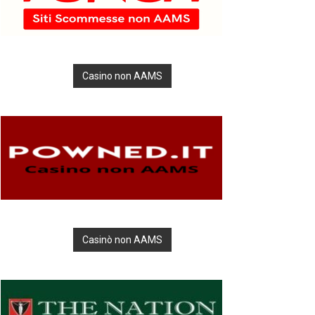
Casino non AAMS
Casinò non AAMS