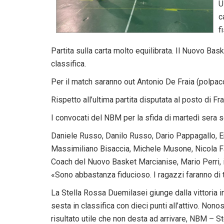
U
c
f
Partita sulla carta molto equilibrata. Il Nuovo Bas
classifica.
Per il match saranno out Antonio De Fraia (polpac
Rispetto all’ultima partita disputata al posto di F
I convocati del NBM per la sfida di martedì sera 
Daniele Russo, Danilo Russo, Dario Pappagallo,
Massimiliano Bisaccia, Michele Musone, Nicola Fa
Coach del Nuovo Basket Marcianise, Mario Perri, in
«Sono abbastanza fiducioso. I ragazzi faranno di tut
La Stella Rossa Duemilasei giunge dalla vittoria i
sesta in classifica con dieci punti all’attivo. Nono
risultato utile che non desta ad arrivare, NBM – S