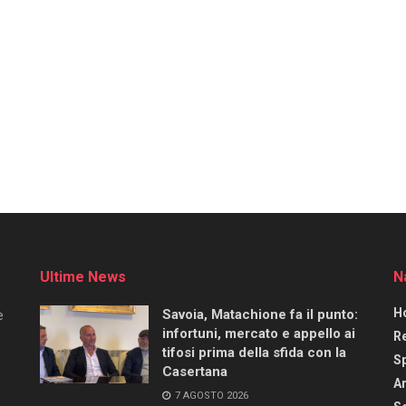
Ultime News
N
H
Savoia, Matachione fa il punto:
e
infortuni, mercato e appello ai
R
tifosi prima della sfida con la
S
Casertana
Ar
7 AGOSTO 2026