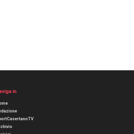
aviga in
ome
edazione
portCasertanoTV
chivio