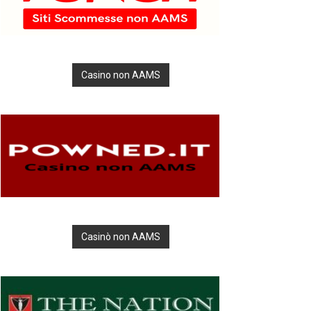
Casino non AAMS
Casinò non AAMS