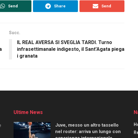
Send
Share
Send
Succ.
IL REAL AVERSA SI SVEGLIA TARDI. Turno
a
infrasettimanale indigesto, il Sant’Agata piega
i granata
Ultime News
N
H
Juve, messo un altro tassello
e
nel roster: arriva un lungo con
R
esperienza internazionale