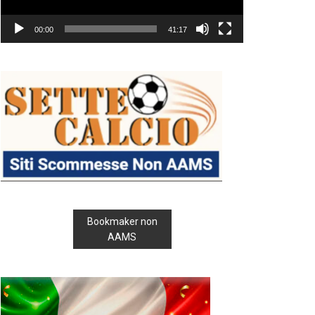
00:00
41:17
Bookmaker non
AAMS