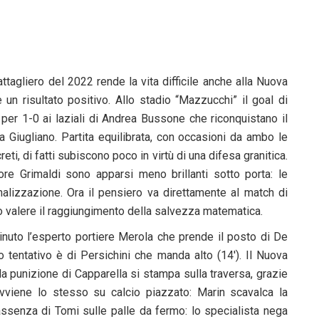
attagliero del 2022 rende la vita difficile anche alla Nuova
 un risultato positivo. Allo stadio “Mazzucchi” il goal di
per 1-0 ai laziali di Andrea Bussone che riconquistano il
a Giugliano. Partita equilibrata, con occasioni da ambo le
eti, di fatti subiscono poco in virtù di una difesa granitica.
ore Grimaldi sono apparsi meno brillanti sotto porta: le
alizzazione. Ora il pensiero va direttamente al match di
uò valere il raggiungimento della salvezza matematica.
minuto l’esperto portiere Merola che prende il posto di De
mo tentativo è di Persichini che manda alto (14′). Il Nuova
 la punizione di Capparella si stampa sulla traversa, grazie
avviene lo stesso su calcio piazzato: Marin scavalca la
l’assenza di Tomi sulle palle da fermo: lo specialista nega