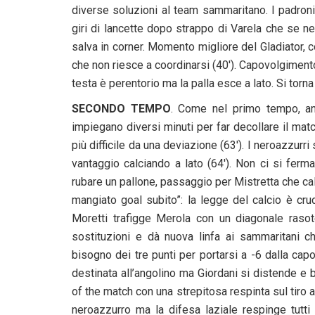
diverse soluzioni al team sammaritano. I padroni
giri di lancette dopo strappo di Varela che se ne
salva in corner. Momento migliore del Gladiator, c
che non riesce a coordinarsi (40′). Capovolgimento 
testa è perentorio ma la palla esce a lato. Si torna
SECONDO TEMPO
. Come nel primo tempo, an
impiegano diversi minuti per far decollare il mat
più difficile da una deviazione (63′). I neroazzurr
vantaggio calciando a lato (64′). Non ci si ferma
rubare un pallone, passaggio per Mistretta che calc
mangiato goal subito”: la legge del calcio è cru
Moretti trafigge Merola con un diagonale rasote
sostituzioni e dà nuova linfa ai sammaritani c
bisogno dei tre punti per portarsi a -6 dalla capol
destinata all’angolino ma Giordani si distende e bl
of the match con una strepitosa respinta sul tiro a 
neroazzurro ma la difesa laziale respinge tutti