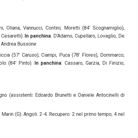
ni, Oliana, Vannucci, Contini; Moretti (84′ Scognamiglio),
′ Cesaretti).
In panchina
: D’Adamo, Cupellaro, Lovaglio, De
: Andrea Bussone
liccia (57′ Caruso), Ciampi, Puca (78′ Flores), Dommarco;
iolo (84′ Pinto).
In panchina
: Cassaro, Garzia, Di Finizio,
o (assistenti: Edoardo Brunetti e Daniele Antocinelli di
); Marin (G). Angoli: 2-4. Recupero: 2 nel primo tempo; 4 nel