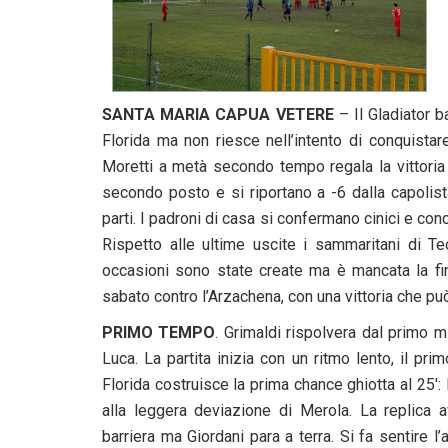
SANTA MARIA CAPUA VETERE
– Il Gladiator b
Florida ma non riesce nell’intento di conquistare
Moretti a metà secondo tempo regala la vittoria 
secondo posto e si riportano a -6 dalla capolist
parti. I padroni di casa si confermano cinici e concr
Rispetto alle ultime uscite i sammaritani di Te
occasioni sono state create ma è mancata la fin
sabato contro l’Arzachena, con una vittoria che p
PRIMO TEMPO
. Grimaldi rispolvera dal primo 
Luca. La partita inizia con un ritmo lento, il pri
Florida costruisce la prima chance ghiotta al 25′:
alla leggera deviazione di Merola. La replica 
barriera ma Giordani para a terra. Si fa sentire 