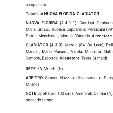
campionato.
Tabellino NUOVA FLORIDA-GLADIATOR
NUOVA FLORIDA (4-4-1-1)
: Giordani; Tamburla
Miola, Grossi, Trubiani; Capparella; Persichini (89
Petris, Menchinelli, Morelli, D’Angelo.
Allenatore
GLADIATOR (4-3-3)
: Merola (84′ De Luca); Pel
Mancini, Marin, Panaioli; Varela, Mistretta, Matt
Sambou, Esposito.
Allenatore
: Teore Grimaldi
RETE
: 66′ Moretti (N)
ARBITRO
: Simone Nuzzo della sezione di Seregn
Milano)
NOTE
: spettatori: 100 circa. Ammoniti: Contini (N
secondo tempo