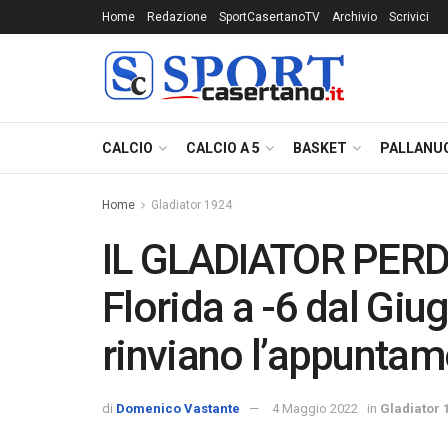
Home
Redazione
SportCasertanoTV
Archivio
Scrivici
CALCIO
CALCIO A 5
BASKET
PALLANU
Home
Gladiator 1924
IL GLADIATOR PERD
Florida a -6 dal Giug
rinviano l’appuntam
di
Domenico Vastante
4 Maggio 2022
in
Gladiator 