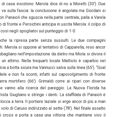
 di casa insistono: Merola dice di no a Moretti (30′). Due
 va sulla fascia: la conclusione è angolata ma Giordani si
on Panaioli che sguscia nella parte centrale, palla a Varela
di fronte e Persichini anticipa in uscita Merola: il colpo di
 così negli spogliatoi sul punteggio di 1-0.
che la ripresa parte senza sussulti. Le due compagini
ch. Merola si oppone al tentativo di Capparella, reso ancor
i sbagliano nell’impostazione da dietro ma Miola si divora il
 un attimo. Nella trequarti locale Mattiolo è caparbio nel
ia a botta sicura ma Vannucci salva sulla linea (65′). “Goal
dele e non fa sconti, infatti sul capovolgimento di fronte
rra mortifero (66′). Grimaldi corre ai ripari con diverse
he vanno alla ricerca del pareggio. La Nuova Florida ha
ista Giugliano e stringe i denti. La staffilata di Panaioli è
occa a terra. Il portiere laziale si erge ancor di più a man
volo di Caruso indirizzato al sette (78′). Nel finale assalto
 i cross e porta a casa una vittoria che mantiene vivo il