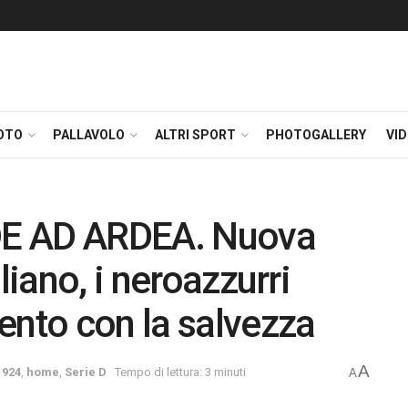
OTO
PALLAVOLO
ALTRI SPORT
PHOTOGALLERY
VI
E AD ARDEA. Nuova
liano, i neroazzurri
ento con la salvezza
A
1924
,
home
,
Serie D
Tempo di lettura: 3 minuti
A