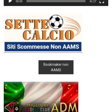
00:00
41:17
Bookmaker non
AAMS