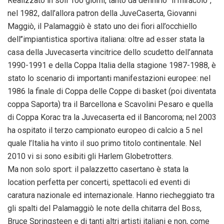
Realizzato in soli 100 giorni, tanto da definirlo “il miracolo”,
nel 1982, dall’allora patron della JuveCaserta, Giovanni
Maggiò, il Palamaggiò è stato uno dei fiori all’occhiello
dell’’impiantistica sportiva italiana: oltre ad esser stata la
casa della Juvecaserta vincitrice dello scudetto dell’annata
1990-1991 e della Coppa Italia della stagione 1987-1988, è
stato lo scenario di importanti manifestazioni europee: nel
1986 la finale di Coppa delle Coppe di basket (poi diventata
coppa Saporta) tra il Barcellona e Scavolini Pesaro e quella
di Coppa Korac tra la Juvecaserta ed il Bancoroma; nel 2003
ha ospitato il terzo campionato europeo di calcio a 5 nel
quale l’Italia ha vinto il suo primo titolo continentale. Nel
2010 vi si sono esibiti gli Harlem Globetrotters.
Ma non solo sport: il palazzetto casertano è stata la
location perfetta per concerti, spettacoli ed eventi di
caratura nazionale ed internazionale. Hanno riecheggiato tra
gli spalti del Palamaggiò le note della chitarra del Boss,
Bruce Springsteen e di tanti altri artisti italiani e non, come