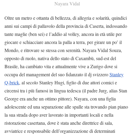
Nayara Vidal
Oltre un metro e ottanta di bellezza, di allegria e solarità, quindici
anni sui campi di pallavolo della provincia di Caserta, indossando
tante maglie (ben sei) e l’addio al volley, ancora in età utile per
giocare e schiacciare ancora la palla a terra, per girare un po’ il
Mondo, e ritrovare se stessa con serenità. Nayara Vidal Souza,
opposto di ruolo, nativa dello stato di Caxambù, sud-est del
Brasile, ha cambiato vita e attualmente vive a Zurigo dove si
occupa del management del suo fidanzato il dj svizzero
Stanley
Q-brick
, al secolo Stanley Hugi, figlio di due attori comici e
circensi tra i più famosi in lingua tedesca (il padre Jurg, alias Stan
George era anche un ottimo pittore). Nayara, con una figlia
adolescente ed una separazione alle spalle sta trovando pian piano
la sua strada dopo aver lavorato in importanti locali e nella
ristorazione casertana, dove è stata anche direttrice di sala,
avviatrice e responsabile dell’organizzazione di determinati