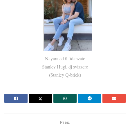
Nayara ed il fidanzato
Stanley Hugi, dj svizzero
(Stanley Q-brick)
Prec.