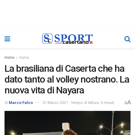
Home
home
La brasiliana di Caserta che ha
dato tanto al volley nostrano. La
nuova vita di Nayara
A
di
Marco Falco
31 Marzo 2021
Tempo di lettura: 3 minuti
A