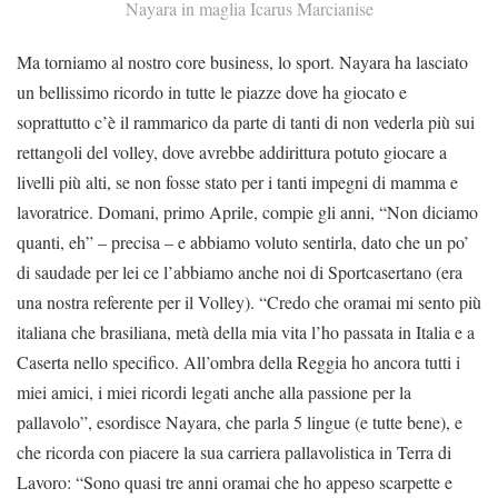
Nayara in maglia Icarus Marcianise
Ma torniamo al nostro core business, lo sport. Nayara ha lasciato
un bellissimo ricordo in tutte le piazze dove ha giocato e
soprattutto c’è il rammarico da parte di tanti di non vederla più sui
rettangoli del volley, dove avrebbe addirittura potuto giocare a
livelli più alti, se non fosse stato per i tanti impegni di mamma e
lavoratrice. Domani, primo Aprile, compie gli anni, “Non diciamo
quanti, eh” – precisa – e abbiamo voluto sentirla, dato che un po’
di saudade per lei ce l’abbiamo anche noi di Sportcasertano (era
una nostra referente per il Volley). “Credo che oramai mi sento più
italiana che brasiliana, metà della mia vita l’ho passata in Italia e a
Caserta nello specifico. All’ombra della Reggia ho ancora tutti i
miei amici, i miei ricordi legati anche alla passione per la
pallavolo”, esordisce Nayara, che parla 5 lingue (e tutte bene), e
che ricorda con piacere la sua carriera pallavolistica in Terra di
Lavoro: “Sono quasi tre anni oramai che ho appeso scarpette e