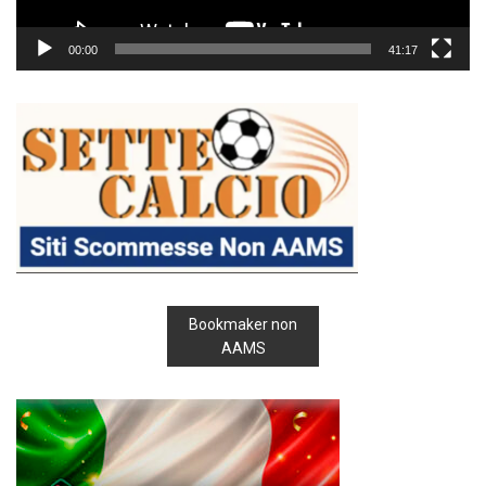
00:00
41:17
Bookmaker non
AAMS