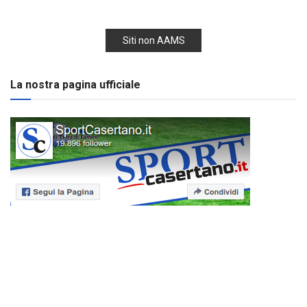
Siti non AAMS
La nostra pagina ufficiale