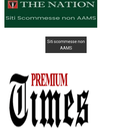
Siti scommesse non
AAMS