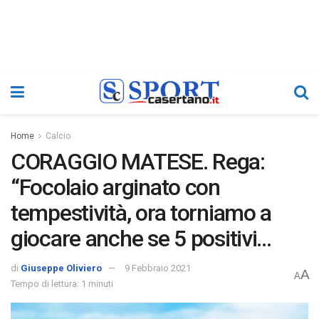
Home
Calcio
CORAGGIO MATESE. Rega:
“Focolaio arginato con
tempestività, ora torniamo a
giocare anche se 5 positivi…
di
Giuseppe Oliviero
9 Febbraio 2021
A
A
Tempo di lettura: 1 minuti