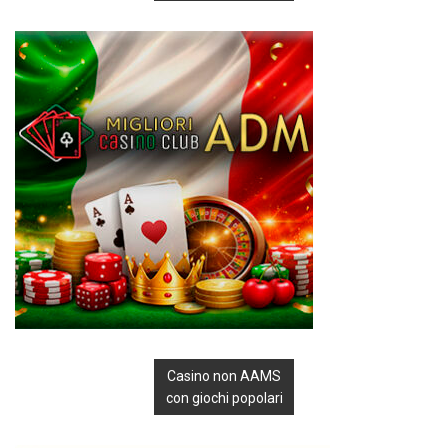
Casino non AAMS
con giochi popolari