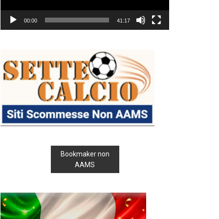
00:00
41:17
Bookmaker non
AAMS