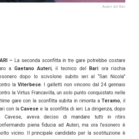
Auteri del Bari
ARI –
La seconda sconfitta in tre gare potrebbe costare
aro a
Gaetano Auteri
, il tecnico del
Bari
ora rischia
’esonero dopo lo scivolone subito ieri al “San Nicola”
ontro la
Viterbese
. I galletti non vincono dal 24 gennaio
ontro la Virtus Francavilla, un solo punto conquistato nelle
ltime gare con la sconfitta subita in rimonta a
Teramo
, il
ari con la
Cavese
e la sconfitta di ieri. La dirigenza, dopo
a Cavese, aveva deciso di mandare tutti in ritiro
onfermando piena fiducia ad Auteri, ma ora l’esonero è
olto vicino. Il principale candidato per la sostituzione è