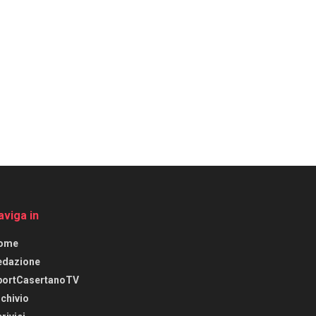
aviga in
ome
edazione
portCasertanoTV
chivio