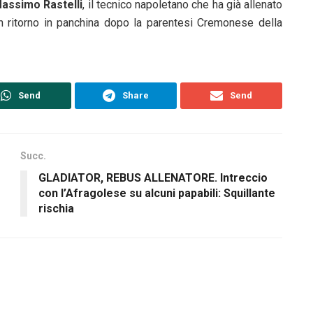
assimo Rastelli
, il tecnico napoletano che ha già allenato
n ritorno in panchina dopo la parentesi Cremonese della
Send
Share
Send
Succ.
GLADIATOR, REBUS ALLENATORE. Intreccio
con l’Afragolese su alcuni papabili: Squillante
rischia