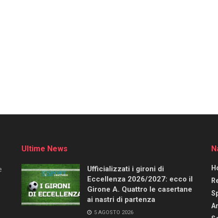
Ultime News
N
H
Ufficializzati i gironi di
e
Eccellenza 2026/2027: ecco il
R
Girone A. Quattro le casertane
S
ai nastri di partenza
Ar
5 AGOSTO 2026