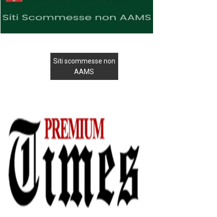
Siti scommesse non
AAMS