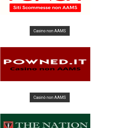
Casino non AAMS
Casinò non AAMS