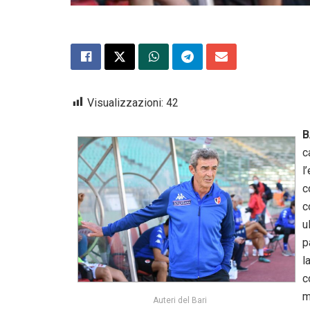
Visualizzazioni:
42
B
c
l
c
c
u
p
l
c
m
Auteri del Bari