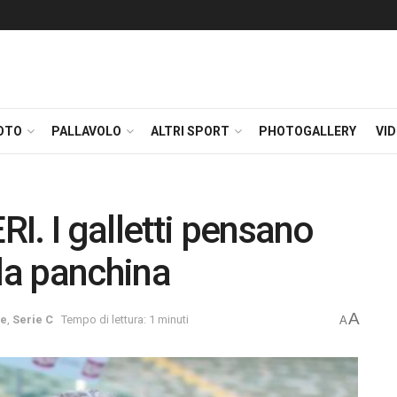
OTO
PALLAVOLO
ALTRI SPORT
PHOTOGALLERY
VI
I. I galletti pensano
 la panchina
A
e
,
Serie C
Tempo di lettura: 1 minuti
A