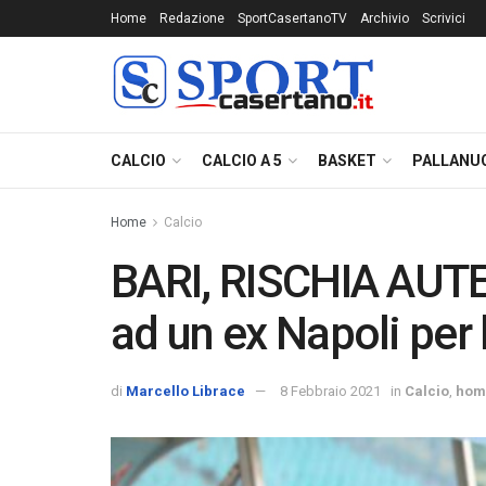
Home
Redazione
SportCasertanoTV
Archivio
Scrivici
CALCIO
CALCIO A 5
BASKET
PALLANU
Home
Calcio
BARI, RISCHIA AUTER
ad un ex Napoli per
di
Marcello Librace
8 Febbraio 2021
in
Calcio
,
hom