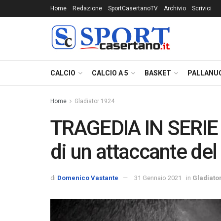
Home
Redazione
SportCasertanoTV
Archivio
Scrivici
CALCIO
CALCIO A 5
BASKET
PALLANU
Home
Gladiator 1924
TRAGEDIA IN SERIE D
di un attaccante del
di
Domenico Vastante
31 Gennaio 2021
in
Gladiato