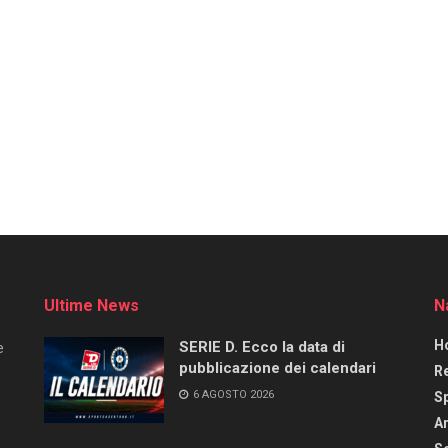
Ultime News
N
H
SERIE D. Ecco la data di
e
pubblicazione dei calendari
R
6 AGOSTO 2026
S
Ar