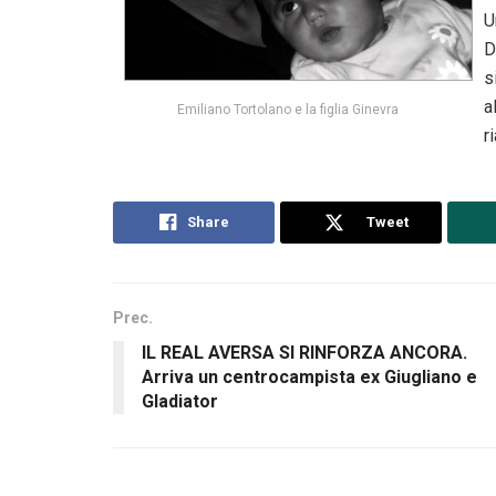
U
D
s
a
Emiliano Tortolano e la figlia Ginevra
r
Share
Tweet
Prec.
IL REAL AVERSA SI RINFORZA ANCORA.
Arriva un centrocampista ex Giugliano e
Gladiator