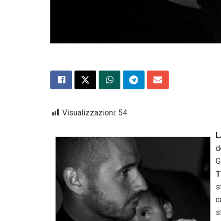
Visualizzazioni:
54
L
d
G
T
s
c
s