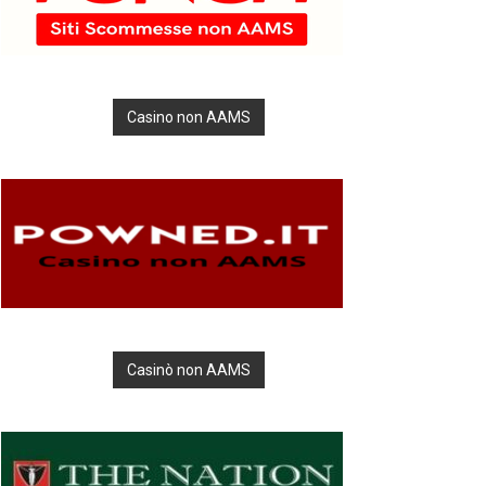
Casino non AAMS
Casinò non AAMS