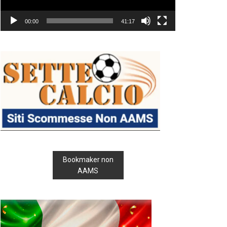
00:00
41:17
Bookmaker non
AAMS