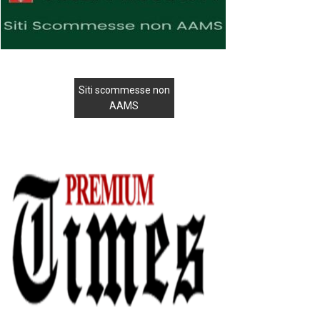
Siti scommesse non
AAMS