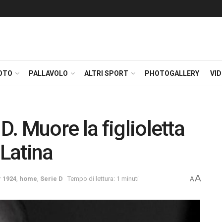
OTO
PALLAVOLO
ALTRI SPORT
PHOTOGALLERY
VI
. Muore la figlioletta
 Latina
A
r 1924
,
home
,
Serie D
Tempo di lettura: 1 minuti
A