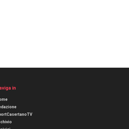
aviga in
ome
edazione
portCasertanoTV
chivio